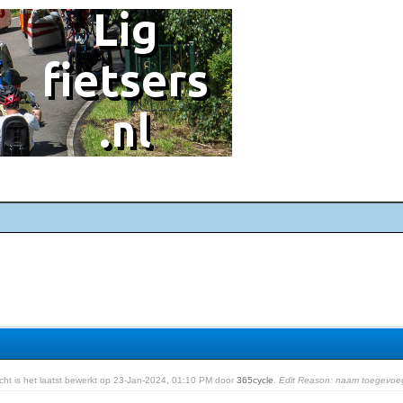
richt is het laatst bewerkt op 23-Jan-2024, 01:10 PM door
365cycle
.
Edit Reason: naam toegevoe