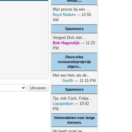
omdat.....
Mijn proces bij een ...
Boyd Maduro
— 12:55
AM
Spammers
Vergeet Dick niet…
Bob Hagendijk
— 11:23
PM
Flevo-trike
restauratieprojectje
afgero...
Met een fiets als de...
GertBr
— 11:15 PM
Spammers
Tja, ook Cock, Fokje...
Lopopodium
— 10:42
PM
Velomobielen voor lange
mensen.
Hij heeft proef ge...