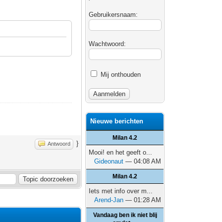
Gebruikersnaam:
Wachtwoord:
Mij onthouden
Nieuwe berichten
Milan 4.2
}
Antwoord
Mooi! en het geeft o...
Gideonaut
— 04:08 AM
Milan 4.2
Iets met info over m...
Arend-Jan
— 01:28 AM
Vandaag ben ik niet blij