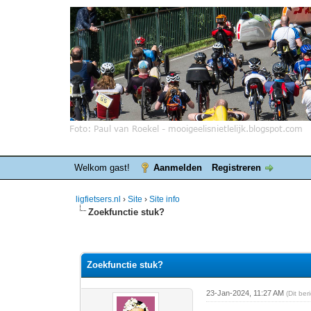
Welkom gast!
Aanmelden
Registreren
ligfietsers.nl
›
Site
›
Site info
Zoekfunctie stuk?
0 stemmen - gemiddelde waardering is 0
1
2
3
4
5
Zoekfunctie stuk?
23-Jan-2024, 11:27 AM
(Dit be