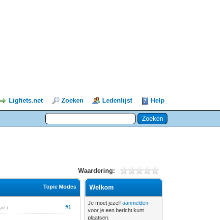
Ligfiets.net
Zoeken
Ledenlijst
Help
Waardering:
Topic Modes
Welkom
Je moet jezelf
aanmelden
#1
gd
)
voor je een bericht kunt
plaatsen.