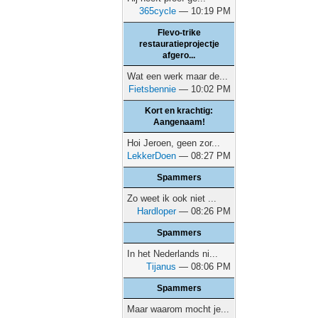
365cycle
— 10:19 PM
Flevo-trike
restauratieprojectje
afgero...
Wat een werk maar de...
Fietsbennie
— 10:02 PM
Kort en krachtig:
Aangenaam!
Hoi Jeroen, geen zor...
LekkerDoen
— 08:27 PM
Spammers
Zo weet ik ook niet ...
Hardloper
— 08:26 PM
Spammers
In het Nederlands ni...
Tijanus
— 08:06 PM
Spammers
Maar waarom mocht je...