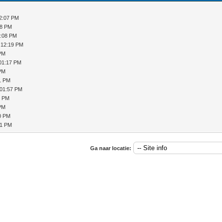
12:07 PM
08 PM
1:08 PM
 12:19 PM
 PM
 01:17 PM
 PM
1 PM
 01:57 PM
8 PM
 PM
0 PM
51 PM
Ga naar locatie: