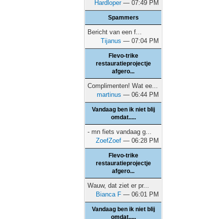
Hardloper
— 07:49 PM
Spammers
Bericht van een f...
Tijanus
— 07:04 PM
Flevo-trike
restauratieprojectje
afgero...
Complimenten! Wat ee...
martinus
— 06:44 PM
Vandaag ben ik niet blij
omdat.....
- mn fiets vandaag g...
ZoefZoef
— 06:28 PM
Flevo-trike
restauratieprojectje
afgero...
Wauw, dat ziet er pr...
Bianca F
— 06:01 PM
Vandaag ben ik niet blij
omdat.....