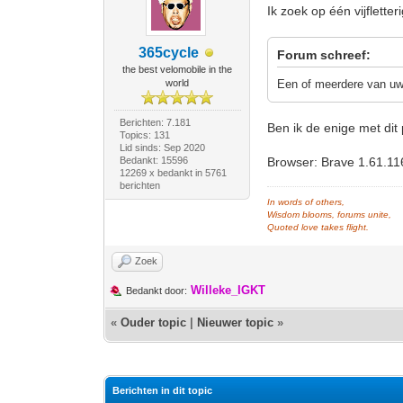
Ik zoek op één vijflette
365cycle
Forum schreef:
the best velomobile in the
world
Een of meerdere van uw 
Berichten: 7.181
Ben ik de enige met di
Topics: 131
Lid sinds: Sep 2020
Bedankt: 15596
Browser: Brave 1.61.11
12269 x bedankt in 5761
berichten
In words of others,
Wisdom blooms, forums unite,
Quoted love takes flight.
Zoek
Willeke_IGKT
Bedankt door:
«
Ouder topic
|
Nieuwer topic
»
Berichten in dit topic