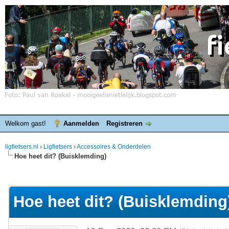
Welkom gast!
Aanmelden
Registreren
ligfietsers.nl
›
Ligfietsers
›
Accessoires & Onderdelen
Hoe heet dit? (Buisklemding)
elde waardering is 0
Hoe heet dit? (Buisklemding