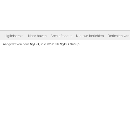
Ligfietsers.nl
Naar boven
Archiefmodus
Nieuwe berichten
Berichten va
Aangedreven door
MyBB
, © 2002-2026
MyBB Group
.