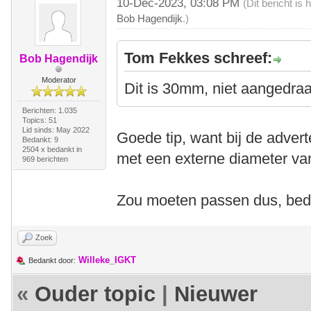
10-Dec-2023, 03:08 PM
(Dit bericht i
Bob Hagendijk
.)
Tom Fekkes schreef:
Bob Hagendijk
Moderator
Dit is 30mm, niet aangedraa
Berichten: 1.035
Topics: 51
Lid sinds: May 2022
Goede tip, want bij de adver
Bedankt: 9
2504 x bedankt in
met een externe diameter v
969 berichten
Zou moeten passen dus, bed
Zoek
Willeke_IGKT
Bedankt door:
«
Ouder topic
|
Nieuwer