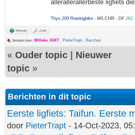
allerallerallerbeste ligfiets di
Thys 209 Rowingbike
- M5 CHR - DF
282
Website
Zoek
Willeke_IGKT
,
PieterTrapt
,
Bacchus
Bedankt door:
«
Ouder topic
|
Nieuwer
topic
»
Berichten in dit topic
Eerste ligfiets: Taifun. Eerste 
door
PieterTrapt
- 14-Oct-2023, 05