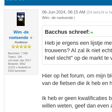
06-Jun-2024, 06:15 AM
(Dit bericht is
Wim -de roetsende
.)
Bacchus schreef:
Wim -de
roetsende
Heb je ergens een lijstje met
Roeifietser
trouwens? Al zal ik niet echt
Berichten: 7.596
heel slecht" op de markt te 
Topics: 190
Lid sinds: Apr 2017
Bedankt: 3662
11231 x bedankt in
5342 berichten
Hier op het forum, om mijn blo
van de fietsen die ik heb en
Ik heb er geen kwalificaties 
willen weten, geef dan even a