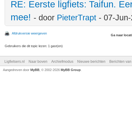
RE: Eerste ligfiets: Taifun. Ee
mee!
- door
PieterTrapt
- 07-Jun-
Afdrukversie weergeven
Ga naar locat
Gebruikers die dit topic lezen: 1 gast(en)
Ligfietsers.nl
Naar boven
Archiefmodus
Nieuwe berichten
Berichten va
Aangedreven door
MyBB
, © 2002-2026
MyBB Group
.