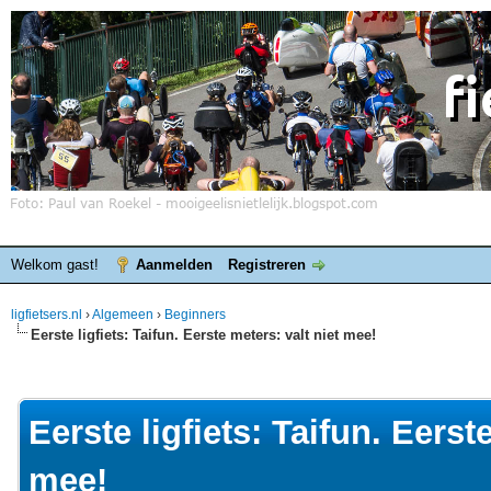
Welkom gast!
Aanmelden
Registreren
ligfietsers.nl
›
Algemeen
›
Beginners
Eerste ligfiets: Taifun. Eerste meters: valt niet mee!
elde waardering is 0
Eerste ligfiets: Taifun. Eerst
mee!