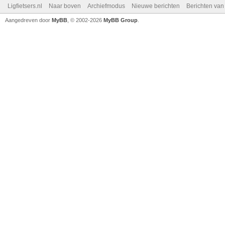
Ligfietsers.nl
Naar boven
Archiefmodus
Nieuwe berichten
Berichten va
Aangedreven door
MyBB
, © 2002-2026
MyBB Group
.