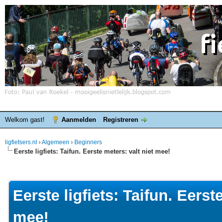
Welkom gast!
Aanmelden
Registreren
ligfietsers.nl
›
Algemeen
›
Beginners
Eerste ligfiets: Taifun. Eerste meters: valt niet mee!
elde waardering is 0
Eerste ligfiets: Taifun. Eerst
mee!