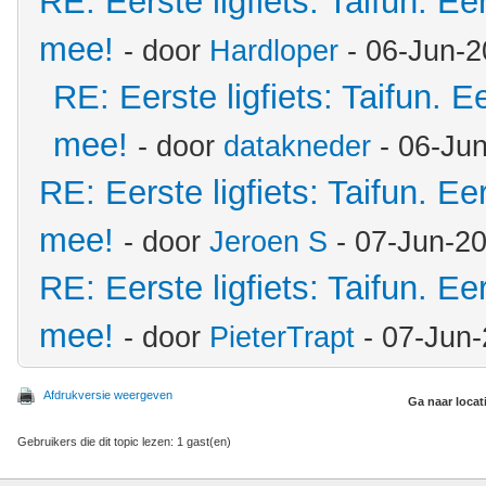
RE: Eerste ligfiets: Taifun. Ee
mee!
- door
Hardloper
- 06-Jun-2
RE: Eerste ligfiets: Taifun. E
mee!
- door
datakneder
- 06-Ju
RE: Eerste ligfiets: Taifun. Ee
mee!
- door
Jeroen S
- 07-Jun-2
RE: Eerste ligfiets: Taifun. Ee
mee!
- door
PieterTrapt
- 07-Jun-
Afdrukversie weergeven
Ga naar locat
Gebruikers die dit topic lezen: 1 gast(en)