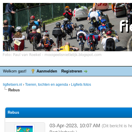
Welkom gast!
Aanmelden
Registreren
ligfietsers.nl
›
Toeren, tochten en agenda
›
Ligfiets fotos
Rebus
elde waardering is 0
Rebus
03-Apr-2023, 10:07 AM
(Dit bericht is