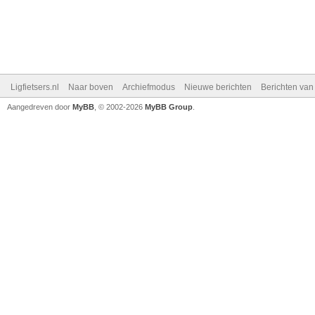
Ligfietsers.nl
Naar boven
Archiefmodus
Nieuwe berichten
Berichten va
Aangedreven door
MyBB
, © 2002-2026
MyBB Group
.