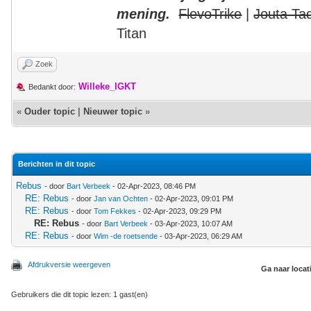
mening.
FlevoTrike
|
Jouta Ta
Titan
Zoek
Willeke_IGKT
Bedankt door:
«
Ouder topic
|
Nieuwer topic
»
Berichten in dit topic
Rebus
- door
Bart Verbeek
- 02-Apr-2023, 08:46 PM
RE: Rebus
- door
Jan van Ochten
- 02-Apr-2023, 09:01 PM
RE: Rebus
- door
Tom Fekkes
- 02-Apr-2023, 09:29 PM
RE: Rebus
- door
Bart Verbeek
- 03-Apr-2023, 10:07 AM
RE: Rebus
- door
Wim -de roetsende
- 03-Apr-2023, 06:29 AM
Afdrukversie weergeven
Ga naar locat
Gebruikers die dit topic lezen: 1 gast(en)