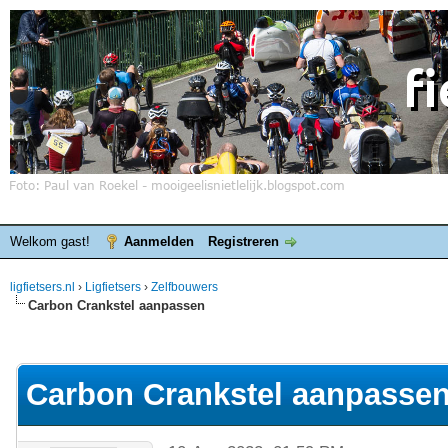
Welkom gast!
Aanmelden
Registreren
ligfietsers.nl
›
Ligfietsers
›
Zelfbouwers
Carbon Crankstel aanpassen
elde waardering is 0
Carbon Crankstel aanpasse