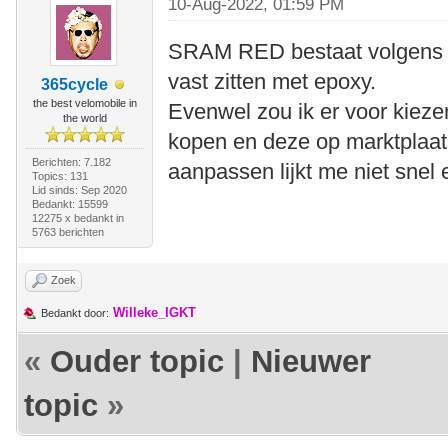
10-Aug-2022, 01:59 PM
SRAM RED bestaat volgens mi
vast zitten met epoxy.
365cycle
the best velomobile in
Evenwel zou ik er voor kiez
the world
kopen en deze op marktplaat
Berichten: 7.182
aanpassen lijkt me niet snel
Topics: 131
Lid sinds: Sep 2020
Bedankt: 15599
12275 x bedankt in
5763 berichten
Zoek
Willeke_IGKT
Bedankt door:
«
Ouder topic
|
Nieuwer
topic
»