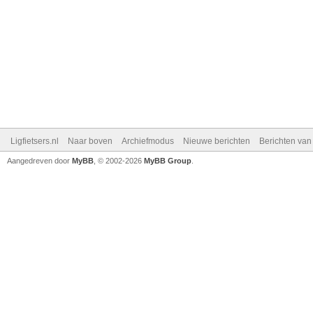
Ligfietsers.nl
Naar boven
Archiefmodus
Nieuwe berichten
Berichten va
Aangedreven door
MyBB
, © 2002-2026
MyBB Group
.