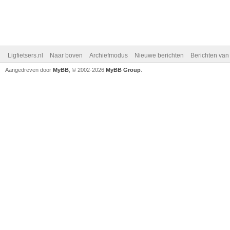
Ligfietsers.nl
Naar boven
Archiefmodus
Nieuwe berichten
Berichten va
Aangedreven door
MyBB
, © 2002-2026
MyBB Group
.