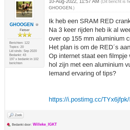
10-Aug-2022, 11:57 AM
(Dit bericht is
GHOOGEN
.)
Ik heb een SRAM RED crank
GHOOGEN
Na 3 keer rijden heb ik al we
Fietser
over op 155 mm aluminium c
Berichten: 122
Het plan is om de RED´s aa
Topics: 20
Lid sinds: Sep 2020
Op internet staat een filmpje
Bedankt: 43
197 x bedankt in 102
hol zijn met een aluminium v
berichten
Iemand ervaring of tips?
https://i.postimg.cc/TYx6jfp
Zoek
Willeke_IGKT
Bedankt door: