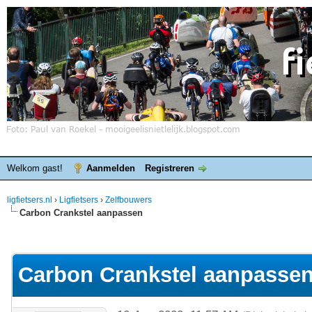
Welkom gast!
Aanmelden
Registreren
ligfietsers.nl
›
Ligfietsers
›
Zelfbouwers
Carbon Crankstel aanpassen
elde waardering is 0
Carbon Crankstel aanpasse