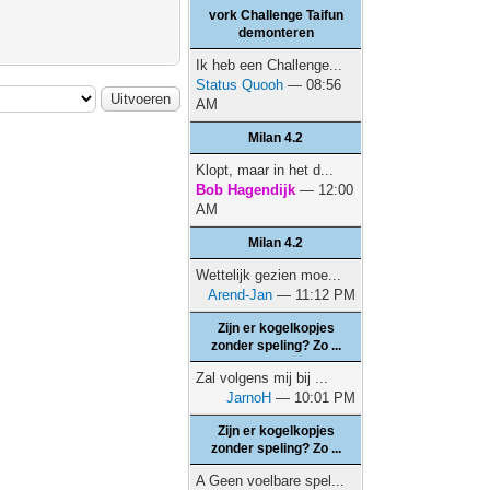
vork Challenge Taifun
demonteren
Ik heb een Challenge...
Status Quooh
— 08:56
AM
Milan 4.2
Klopt, maar in het d...
Bob Hagendijk
— 12:00
AM
Milan 4.2
Wettelijk gezien moe...
Arend-Jan
— 11:12 PM
Zijn er kogelkopjes
zonder speling? Zo ...
Zal volgens mij bij ...
JarnoH
— 10:01 PM
Zijn er kogelkopjes
zonder speling? Zo ...
A Geen voelbare spel...