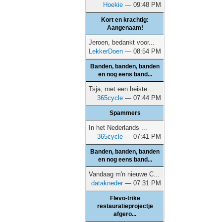
Hoekie
— 09:48 PM
Kort en krachtig:
Aangenaam!
Jeroen, bedankt voor...
LekkerDoen
— 08:54 PM
Banden, banden, banden
en nog eens band...
Tsja, met een heiste...
365cycle
— 07:44 PM
Spammers
In het Nederlands ...
365cycle
— 07:41 PM
Banden, banden, banden
en nog eens band...
Vandaag m'n nieuwe C...
datakneder
— 07:31 PM
Flevo-trike
restauratieprojectje
afgero...