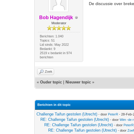
De discussie over breke
Bob Hagendijk
Moderator
Berichten: 1.040
Topics: 51
Lid sinds: May 2022
Bedankt: 9
2519 x bedankt in 974
berichten
Zoek
«
Ouder topic
|
Nieuwer topic
»
Berichten in dit topic
Challenge Taifun gestolen (Utrecht)
- door
PeterR
- 28-Feb-
RE: Challenge Taifun gestolen (Utrecht)
- door
Wim -de 
RE: Challenge Taifun gestolen (Utrecht)
- door
PeterR
RE: Challenge Taifun gestolen (Utrecht)
- door
Zoe