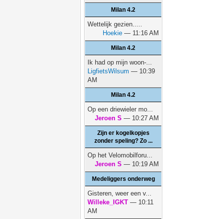
Milan 4.2
Wettelijk gezien.....
Hoekie
— 11:16 AM
Milan 4.2
Ik had op mijn woon-...
LigfietsWilsum
— 10:39
AM
Milan 4.2
Op een driewieler mo...
Jeroen S
— 10:27 AM
Zijn er kogelkopjes
zonder speling? Zo ...
Op het Velomobilforu...
Jeroen S
— 10:19 AM
Medeliggers onderweg
Gisteren, weer een v...
Willeke_IGKT
— 10:11
AM