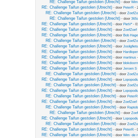
RE: Challenge Taifun gestolen (Utrecht)
- door
Wim 
RE: Challenge Taifun gestolen (Utrecht)
- door
PeterR
- 
RE: Challenge Taifun gestolen (Utrecht)
- door
ZoefZo
RE: Challenge Taifun gestolen (Utrecht)
- door
365
RE: Challenge Taifun gestolen (Utrecht)
- door
PietV*
- 0
RE: Challenge Taifun gestolen (Utrecht)
- door
ZoefZoef
RE: Challenge Taifun gestolen (Utrecht)
- door
Bob Hage
RE: Challenge Taifun gestolen (Utrecht)
- door
ZoefZo
RE: Challenge Taifun gestolen (Utrecht)
- door
Josligfiet
RE: Challenge Taifun gestolen (Utrecht)
- door
Hardlope
RE: Challenge Taifun gestolen (Utrecht)
- door
martinus
-
RE: Challenge Taifun gestolen (Utrecht)
- door
blokdoor
RE: Challenge Taifun gestolen (Utrecht)
- door
Jeroen S
RE: Challenge Taifun gestolen (Utrecht)
- door
ZoefZo
RE: Challenge Taifun gestolen (Utrecht)
- door
Lopopodi
RE: Challenge Taifun gestolen (Utrecht)
- door
ZoefZo
RE: Challenge Taifun gestolen (Utrecht)
- door
Lopopodi
RE: Challenge Taifun gestolen (Utrecht)
- door
PeterR
RE: Challenge Taifun gestolen (Utrecht)
- door
ZoefZoef
RE: Challenge Taifun gestolen (Utrecht)
- door
Raptob
RE: Challenge Taifun gestolen (Utrecht)
- door
Zoe
RE: Challenge Taifun gestolen (Utrecht)
- door
Lopopodi
RE: Challenge Taifun gestolen (Utrecht)
- door
ZoefZo
RE: Challenge Taifun gestolen (Utrecht)
- door
PeterR
- 
RE: Challenge Taifun gestolen (Utrecht)
- door
Wim -de 