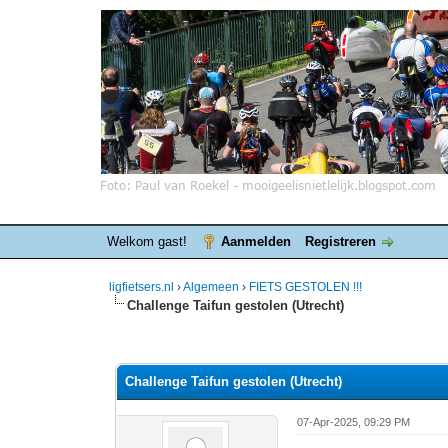
Welkom gast!
Aanmelden
Registreren
ligfietsers.nl
›
Algemeen
›
FIETS GESTOLEN !!!
Challenge Taifun gestolen (Utrecht)
0 stemmen - gemiddelde waardering is 0
1
2
3
4
5
Challenge Taifun gestolen (Utrecht)
07-Apr-2025, 09:29 PM