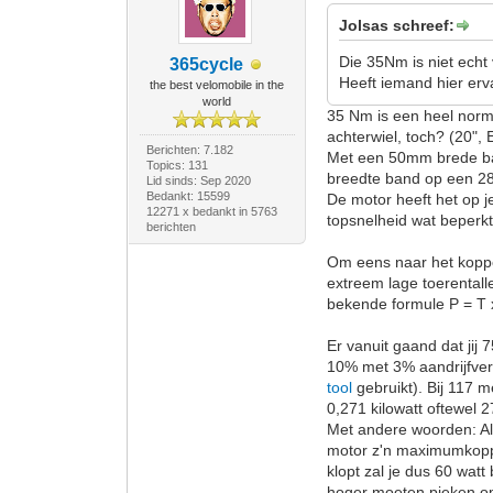
Jolsas schreef:
Die 35Nm is niet echt 
365cycle
Heeft iemand hier er
the best velomobile in the
world
35 Nm is een heel norma
achterwiel, toch? (20"
Berichten: 7.182
Met een 50mm brede ban
Topics: 131
breedte band op een 28
Lid sinds: Sep 2020
Bedankt: 15599
De motor heeft het op j
12271 x bedankt in 5763
topsnelheid wat beperkt
berichten
Om eens naar het koppel
extreem lage toerentall
bekende formule P = T 
Er vanuit gaand dat jij
10% met 3% aandrijfverl
tool
gebruikt). Bij 117 m
0,271 kilowatt oftewel 2
Met andere woorden: Al
motor z'n maximumkoppe
klopt zal je dus 60 wat
hoger moeten pieken om