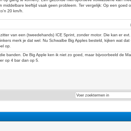
an middelbare leeftijd vaak geen probleem. Ter vergelijk: Op een goe
 zo'n 20 km/h.
zitter van een (tweedehands) ICE Sprint, zonder motor. Die kan er evt. l
linkers merk je dat wel. Nu Schwalbe Big Apples besteld, kijken wat dat 
el op.
die banden. De Big Apple ken ik niet zo goed, maar bijvoorbeeld de M
ter op 4 bar dan op 5.