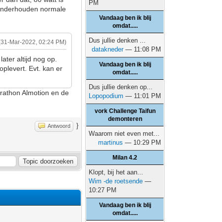
PM
d onderhouden normale
Vandaag ben ik blij
omdat.....
Dus jullie denken ...
(31-Mar-2022, 02:24 PM)
datakneder
— 11:08 PM
ater altijd nog op.
Vandaag ben ik blij
oplevert. Evt. kan er
omdat.....
Dus jullie denken op...
arathon Almotion en de
Lopopodium
— 11:01 PM
vork Challenge Taifun
demonteren
}
Antwoord
Waarom niet even met...
martinus
— 10:29 PM
Milan 4.2
Klopt, bij het aan...
Wim -de roetsende
—
10:27 PM
Vandaag ben ik blij
omdat.....