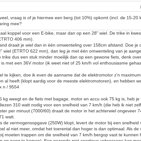
veel, vraag is of je hiermee een berg (tot 10%) opkomt (incl. de 15-20
varing mee?
al koppel voor een E-bike, maar dan op een 28" wiel. De trike in kwest
, ETRTO 406 mm).
d draait je wiel dan in één omwenteling over 158cm afstand. Doe je 
" wiel (ETRTO 622 mm), dan leg je met één omwenteling van je aange
e trike dus een stuk minder moeilijk dan op een gewone fiets, denk over
 is met een 36V motor (ik weet niet of 25 km/h vol enthousiasme geha
 te kijken, doe ik even de aanname dat de elektromotor z'n maximumko
en al heeft (klopt aardig voor de meeste elektromotoren), en hebben w
x n / 9554
 75 kg weegt en de fiets met bagage, motor en accu ook 75 kg is, heb je
iezen 310 watt nodig voor een snelheid van 7 km/h (die heb ik niet zel
eter per minuut (7000/60) draait de motor in het achterwiel ongeveer 7
71 watt.
s de vermogensopgave (250W) klopt, levert de motor bij een snelheid 
l al niet meer, omdat het toerental dan hoger is dan optimaal. Als 
t bij moeten trappen om die snelheid van 7 km/h bergop vast te kunnen
 op gang te komen). Een gezonde niet-sportieve volwassene kan meer