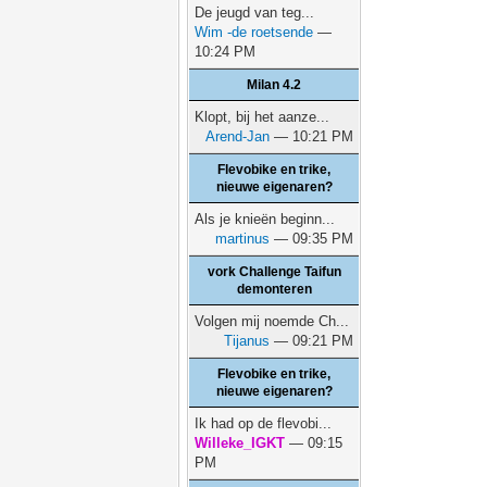
De jeugd van teg...
Wim -de roetsende
—
10:24 PM
Milan 4.2
Klopt, bij het aanze...
Arend-Jan
— 10:21 PM
Flevobike en trike,
nieuwe eigenaren?
Als je knieën beginn...
martinus
— 09:35 PM
vork Challenge Taifun
demonteren
Volgen mij noemde Ch...
Tijanus
— 09:21 PM
Flevobike en trike,
nieuwe eigenaren?
Ik had op de flevobi...
Willeke_IGKT
— 09:15
PM