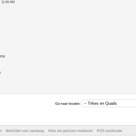
, 11:00 AM
 PM
M
Ga naar locatie:
n
Berichten van vandaag
Alles als gelezen markeren
RSS-syndicatie