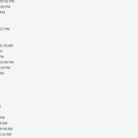
 03:52 PM
7:05 PM
 PM
:27 PM
 11:30 AM
PM
 PM
 04:09 PM
7:43 PM
 PM
M
 PM
18 AM
09:46 AM
0:12 AM