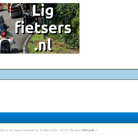
richt is het laatst bewerkt op 31-Mar-2022, 03:33 PM door
365cycle
.)