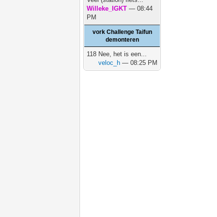
Willeke_IGKT
— 08:44
PM
vork Challenge Taifun
demonteren
118 Nee, het is een...
veloc_h
— 08:25 PM