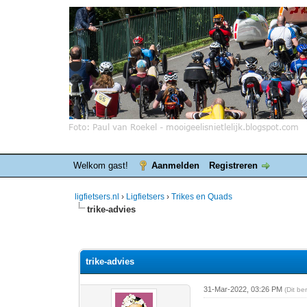
Welkom gast!
Aanmelden
Registreren
ligfietsers.nl
›
Ligfietsers
›
Trikes en Quads
trike-advies
0 stemmen - gemiddelde waardering is 0
1
2
3
4
5
trike-advies
31-Mar-2022, 03:26 PM
(Dit be