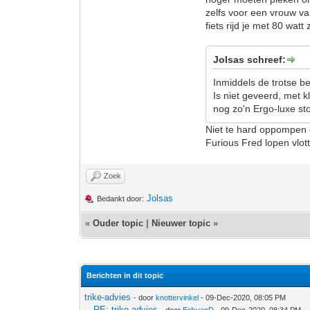
zelfs voor een vrouw v
fiets rijd je met 80 watt
Jolsas schreef:
Inmiddels de trotse be
Is niet geveerd, met k
nog zo'n Ergo-luxe sto
Niet te hard oppompen 
Furious Fred lopen vlot
Zoek
Jolsas
Bedankt door:
«
Ouder topic
|
Nieuwer topic
»
Berichten in dit topic
trike-advies
- door
knottervinkel
- 09-Dec-2020, 08:05 PM
RE: trike-advies