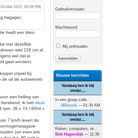
(26-Mar-2022, 06:48 PM)
Gebruikersnaam:
 kg bagage).
Wachtwoord:
ie heeft een klein
dat met dezelfde
Mij onthouden
dreven wiel 226 cm af.
igens wel dat je
ald gaat worden).
ppel vrijwel bij
Nieuwe berichten
e de uit de autowereld
Vandaag ben ik blij
omdat.....
 voor een helling van
In een groep zulle...
f berekend, ik heb
deze
365cycle
— 01:34 AM
4 rpm, 35 x 74 / 9554 =
Vandaag ben ik blij
omdat.....
van 7 km/h levert de
de vermogensopgave
Roken, computers, te...
 houden (en even iets
Bob Hagendijk
— 11:38
 dan dat, 80 watt is