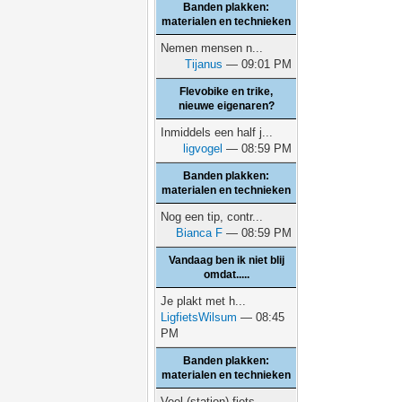
Banden plakken:
materialen en technieken
Nemen mensen n...
Tijanus
— 09:01 PM
Flevobike en trike,
nieuwe eigenaren?
Inmiddels een half j...
ligvogel
— 08:59 PM
Banden plakken:
materialen en technieken
Nog een tip, contr...
Bianca F
— 08:59 PM
Vandaag ben ik niet blij
omdat.....
Je plakt met h...
LigfietsWilsum
— 08:45
PM
Banden plakken:
materialen en technieken
Veel (station) fiets...