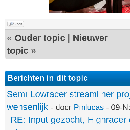
Zoek
«
Ouder topic
|
Nieuwer
topic
»
Berichten in dit topic
Semi-Lowracer streamliner proj
wensenlijk
- door
Pmlucas
- 09-N
RE: Input gezocht, Highracer