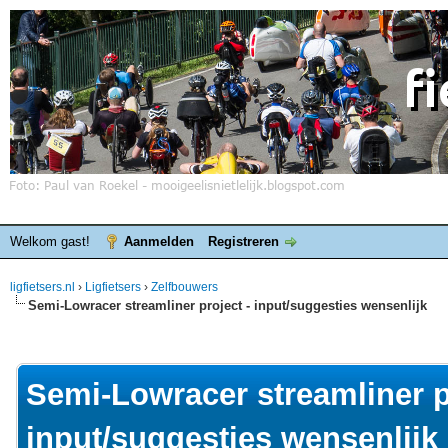
Welkom gast!
Aanmelden
Registreren
ligfietsers.nl
›
Ligfietsers
›
Zelfbouwers
Semi-Lowracer streamliner project - input/suggesties wensenlijk
elde waardering is 0
Semi-Lowracer streamliner p
input/suggesties wensenlijk