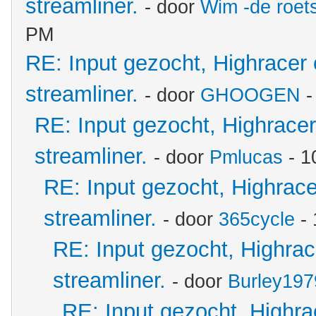
streamliner.
- door
Wim -de roet
PM
RE: Input gezocht, Highracer
streamliner.
- door
GHOOGEN
-
RE: Input gezocht, Highrace
streamliner.
- door
Pmlucas
- 1
RE: Input gezocht, Highrac
streamliner.
- door
365cycle
- 
RE: Input gezocht, Highra
streamliner.
- door
Burley197
RE: Input gezocht, Highr