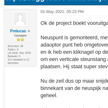
01-May-2021, 05:23 PM
Ok de project boekt vooruitg
Pmlucas
Opstapper
Neuspunt is gemonteerd, met
adaoptor punt heb omgetover
Berichten: 38
Topics: 9
en ik heb een kliknagel op d
Lid sinds: Nov 2020
Bedankt: 0
om een verticale steunstang 
15 x bedankt in 12
berichten
plaatsen. Hij staat super stev
Nu de zeil dus op maar snijde
binnekant van de neuspijk naa
geheel.