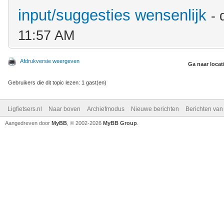
input/suggesties wensenlijk
-
11:57 AM
Afdrukversie weergeven
Ga naar locat
Gebruikers die dit topic lezen: 1 gast(en)
Ligfietsers.nl
Naar boven
Archiefmodus
Nieuwe berichten
Berichten va
Aangedreven door
MyBB
, © 2002-2026
MyBB Group
.