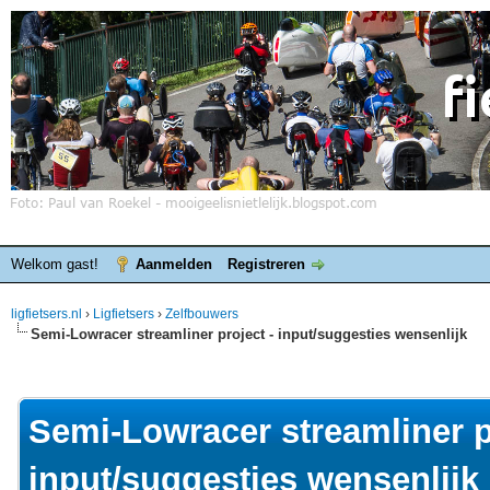
Welkom gast!
Aanmelden
Registreren
ligfietsers.nl
›
Ligfietsers
›
Zelfbouwers
Semi-Lowracer streamliner project - input/suggesties wensenlijk
elde waardering is 0
Semi-Lowracer streamliner p
input/suggesties wensenlijk