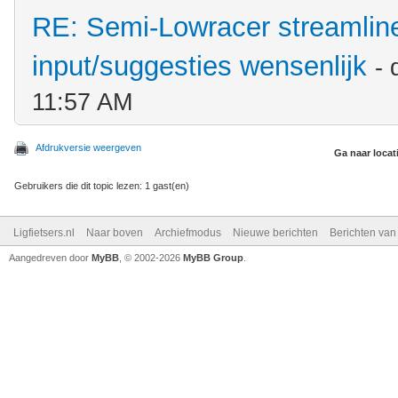
RE: Semi-Lowracer streamliner
input/suggesties wensenlijk
-
11:57 AM
Afdrukversie weergeven
Ga naar locat
Gebruikers die dit topic lezen: 1 gast(en)
Ligfietsers.nl
Naar boven
Archiefmodus
Nieuwe berichten
Berichten va
Aangedreven door
MyBB
, © 2002-2026
MyBB Group
.