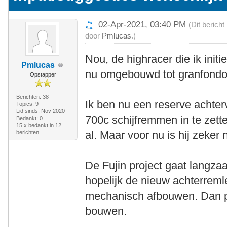
02-Apr-2021, 03:40 PM
(Dit berich
door
Pmlucas
.)
Nou, de highracer die ik init
Pmlucas
nu omgebouwd tot granfondo t
Opstapper
Berichten: 38
Ik ben nu een reserve achter
Topics: 9
Lid sinds: Nov 2020
700c schijfremmen in te zett
Bedankt: 0
15 x bedankt in 12
al. Maar voor nu is hij zeker nie
berichten
De Fujin project gaat langza
hopelijk de nieuw achterreml
mechanisch afbouwen. Dan pa
bouwen.