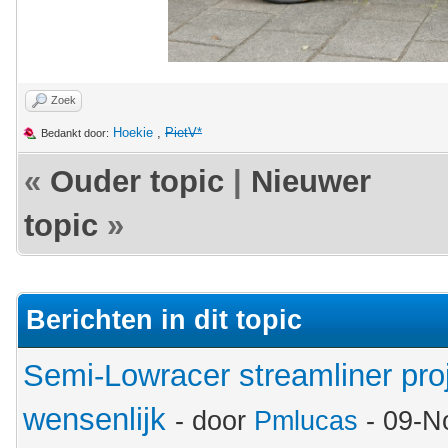
Zoek
Hoekie
,
PietV*
Bedankt door:
«
Ouder topic
|
Nieuwer
topic
»
Berichten in dit topic
Semi-Lowracer streamliner proj
wensenlijk
- door
Pmlucas
- 09-N