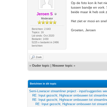
Op de foto kon ik het ni
tussen bandje en vork.
beide maar ik heb ook z
Jeroen S
Moderator
Het ziet er mooi en snel 
Berichten: 2.643
Groeten, Jeroen
Topics: 16
Lid sinds: Oct 2020
Bedankt: 1430
5225 x bedankt in 2486
berichten
Zoek
«
Ouder topic
|
Nieuwer topic
»
Berichten in dit topic
Semi-Lowracer streamliner project - input/suggesties we
RE: Input gezocht, Highracer ombouwen tot streamline
RE: Input gezocht, Highracer ombouwen tot streamline
RE: Input gezocht, Highracer ombouwen tot streaml