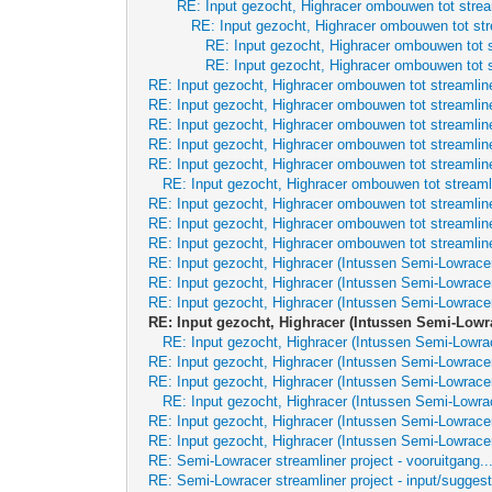
RE: Input gezocht, Highracer ombouwen tot strea
RE: Input gezocht, Highracer ombouwen tot str
RE: Input gezocht, Highracer ombouwen tot s
RE: Input gezocht, Highracer ombouwen tot s
RE: Input gezocht, Highracer ombouwen tot streamline
RE: Input gezocht, Highracer ombouwen tot streamline
RE: Input gezocht, Highracer ombouwen tot streamline
RE: Input gezocht, Highracer ombouwen tot streamline
RE: Input gezocht, Highracer ombouwen tot streamline
RE: Input gezocht, Highracer ombouwen tot streaml
RE: Input gezocht, Highracer ombouwen tot streamline
RE: Input gezocht, Highracer ombouwen tot streamline
RE: Input gezocht, Highracer ombouwen tot streamline
RE: Input gezocht, Highracer (Intussen Semi-Lowrace
RE: Input gezocht, Highracer (Intussen Semi-Lowrace
RE: Input gezocht, Highracer (Intussen Semi-Lowrace
RE: Input gezocht, Highracer (Intussen Semi-Lowr
RE: Input gezocht, Highracer (Intussen Semi-Lowra
RE: Input gezocht, Highracer (Intussen Semi-Lowrace
RE: Input gezocht, Highracer (Intussen Semi-Lowrace
RE: Input gezocht, Highracer (Intussen Semi-Lowra
RE: Input gezocht, Highracer (Intussen Semi-Lowrace
RE: Input gezocht, Highracer (Intussen Semi-Lowrace
RE: Semi-Lowracer streamliner project - vooruitgang..
RE: Semi-Lowracer streamliner project - input/suggest