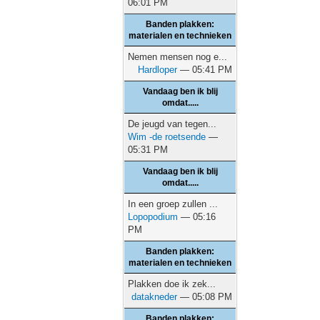
06:01 PM
Banden plakken:
materialen en technieken
Nemen mensen nog e...
Hardloper
— 05:41 PM
Vandaag ben ik blij
omdat.....
De jeugd van tegen...
Wim -de roetsende
—
05:31 PM
Vandaag ben ik blij
omdat.....
In een groep zullen ...
Lopopodium
— 05:16
PM
Banden plakken:
materialen en technieken
Plakken doe ik zek...
datakneder
— 05:08 PM
Banden plakken: