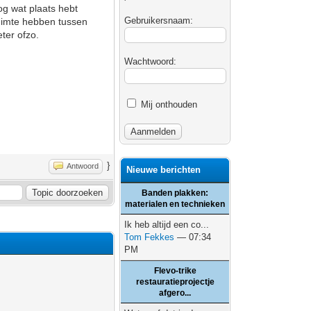
og wat plaats hebt
Gebruikersnaam:
uimte hebben tussen
ter ofzo.
Wachtwoord:
Mij onthouden
}
Antwoord
Nieuwe berichten
Banden plakken:
materialen en technieken
Ik heb altijd een co...
Tom Fekkes
— 07:34
PM
Flevo-trike
restauratieprojectje
afgero...