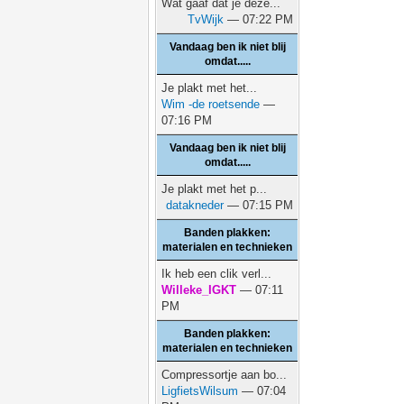
Wat gaaf dat je deze...
TvWijk
— 07:22 PM
Vandaag ben ik niet blij
omdat.....
Je plakt met het...
Wim -de roetsende
—
07:16 PM
Vandaag ben ik niet blij
omdat.....
Je plakt met het p...
datakneder
— 07:15 PM
Banden plakken:
materialen en technieken
Ik heb een clik verl...
Willeke_IGKT
— 07:11
PM
Banden plakken:
materialen en technieken
Compressortje aan bo...
LigfietsWilsum
— 07:04