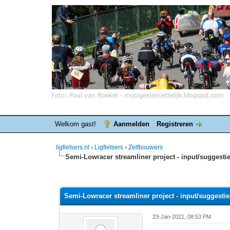
Welkom gast!
Aanmelden
Registreren
ligfietsers.nl
›
Ligfietsers
›
Zelfbouwers
Semi-Lowracer streamliner project - input/suggesti
0 stemmen - gemiddelde waardering is 0
1
2
3
4
5
Semi-Lowracer streamliner project - input/suggesti
23-Jan-2021, 08:53 PM