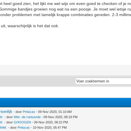
et heel goed zien, het lijkt me wel wijs om even goed te checken of je n
 Sommige bandjes groeien nog wat na een poosje. Je moet wel ietsje r
onder problemen met tamelijk krappe combinaties gereden. 2-3 millime
uit, waarschijnlijk is het dat ook.
nsenlijk
- door
Pmlucas
- 09-Nov-2020, 01:10 AM
r.
- door
Wim -de roetsende
- 09-Nov-2020, 08:18 PM
r.
- door
GHOOGEN
- 09-Nov-2020, 08:22 PM
iner.
- door
Pmlucas
- 10-Nov-2020, 05:47 PM