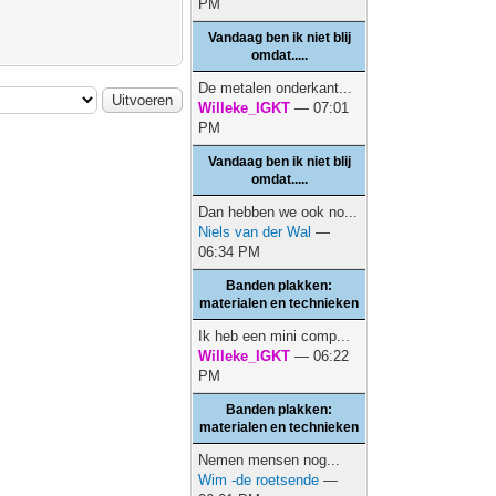
PM
Vandaag ben ik niet blij
omdat.....
De metalen onderkant...
Willeke_IGKT
— 07:01
PM
Vandaag ben ik niet blij
omdat.....
Dan hebben we ook no...
Niels van der Wal
—
06:34 PM
Banden plakken:
materialen en technieken
Ik heb een mini comp...
Willeke_IGKT
— 06:22
PM
Banden plakken:
materialen en technieken
Nemen mensen nog...
Wim -de roetsende
—