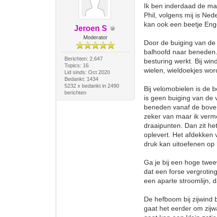
Ik ben inderdaad de ma
Phil, volgens mij is Ned
kan ook een beetje Eng
Jeroen S
Moderator
Door de buiging van de v
balhoofd naar beneden.
Berichten: 2.647
besturing werkt. Bij win
Topics: 16
wielen, wieldoekjes word
Lid sinds: Oct 2020
Bedankt: 1434
5232 x bedankt in 2490
Bij velomobielen is de 
berichten
is geen buiging van de 
beneden vanaf de boven
zeker van maar ik vermo
draaipunten. Dan zit het
oplevert. Het afdekken 
druk kan uitoefenen op h
Ga je bij een hoge twee
dat een forse vergrotin
een aparte stroomlijn, 
De hefboom bij zijwind 
gaat het eerder om zijwa