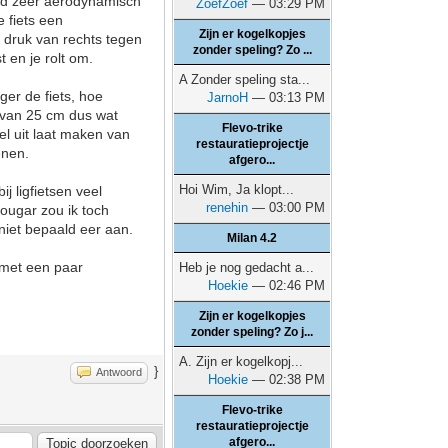
wind zeer aerodynamisch
ZoefZoef
— 03:29 PM
e fiets een
Zijn er kogelkopjes
j druk van rechts tegen
zonder speling? Zo ...
t en je rolt om.
A Zonder speling sta...
er de fiets, hoe
JarnoH
— 03:13 PM
 van 25 cm dus wat
Flevo-trike
el uit laat maken van
restauratieprojectje
enen.
afgero...
Hoi Wim, Ja klopt...
ij ligfietsen veel
renehin
— 03:00 PM
 Cougar zou ik toch
niet bepaald eer aan.
Milan 4.2
) met een paar
Heb je nog gedacht a...
Hoekie
— 02:46 PM
Zijn er kogelkopjes
zonder speling? Zo j...
A. Zijn er kogelkopj...
}
Antwoord
Hoekie
— 02:38 PM
Flevo-trike
restauratieprojectje
afgero...