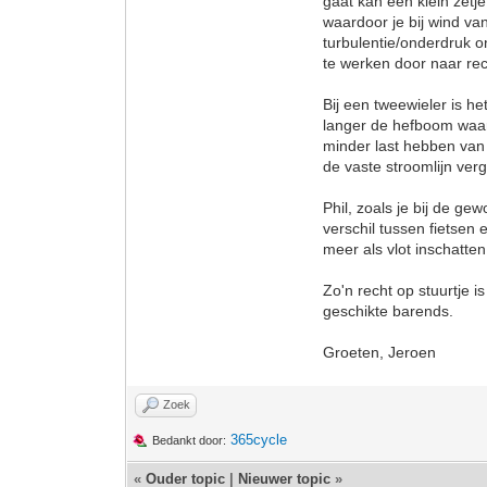
gaat kan een klein zetj
waardoor je bij wind van 
turbulentie/onderdruk o
te werken door naar rech
Bij een tweewieler is h
langer de hefboom waar
minder last hebben van 
de vaste stroomlijn ver
Phil, zoals je bij de gew
verschil tussen fietsen e
meer als vlot inschatte
Zo'n recht op stuurtje i
geschikte barends.
Groeten, Jeroen
Zoek
365cycle
Bedankt door:
«
Ouder topic
|
Nieuwer topic
»