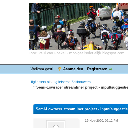
Welkom gast!
Aanmelden
Registreren
ligfietsers.nl
›
Ligfietsers
›
Zelfbouwers
Semi-Lowracer streamliner project - input/suggesti
0 stemmen - gemiddelde waardering is 0
1
2
3
4
5
Semi-Lowracer streamliner project - input/suggesti
12-Nov-2020, 02:12 PM