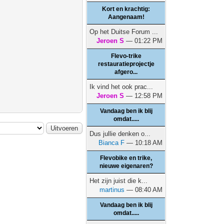
Kort en krachtig:
Aangenaam!
Op het Duitse Forum ...
Jeroen S
— 01:22 PM
Flevo-trike
restauratieprojectje
afgero...
Ik vind het ook prac...
Jeroen S
— 12:58 PM
Vandaag ben ik blij
omdat.....
Dus jullie denken o...
Bianca F
— 10:18 AM
Flevobike en trike,
nieuwe eigenaren?
Het zijn juist die k...
martinus
— 08:40 AM
Vandaag ben ik blij
omdat.....