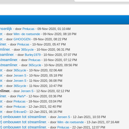
nsenlijk
- door
Pmlucas
- 09-Nov-2020, 01:10 AM
r.
- door
Wim -de roetsende
- 09-Nov-2020, 08:18 PM
r.
- door
GHOOGEN
- 09-Nov-2020, 08:22 PM
iner.
- door
Pmlucas
- 10-Nov-2020, 05:47 PM
mliner.
- door
365cycle
- 10-Nov-2020, 06:31 PM
eamliner.
- door
Burley1979
- 10-Nov-2020, 07:07 PM
treamliner.
- door
Pmlucas
- 10-Nov-2020, 07:12 PM
treamliner.
- door
365cycle
- 10-Nov-2020, 09:56 PM
r.
- door
365cycle
- 10-Nov-2020, 02:06 AM
r.
- door
Jeroen S
- 10-Nov-2020, 05:18 PM
r.
- door
Jeroen S
- 11-Nov-2020, 06:08 PM
r.
- door
365cycle
- 11-Nov-2020, 10:47 PM
liner.
- door
Jeroen S
- 12-Nov-2020, 02:12 PM
iner.
- door
PietV*
- 12-Nov-2020, 03:36 PM
r.
- door
Pmlucas
- 18-Nov-2020, 03:04 PM
r.
- door
Pmlucas
- 12-Jan-2021, 02:40 PM
r.
- door
ErikvanD
- 12-Jan-2021, 06:16 PM
r) ombouwen tot streamliner.
- door
Jeroen S
- 12-Jan-2021, 10:33 PM
r) ombouwen tot streamliner.
- door
Wim -de roetsende
- 13-Jan-2021, 07:16 AM
r) ombouwen tot streamliner.
- door
Pmlucas
- 22-Jan-2021, 12:07 PM