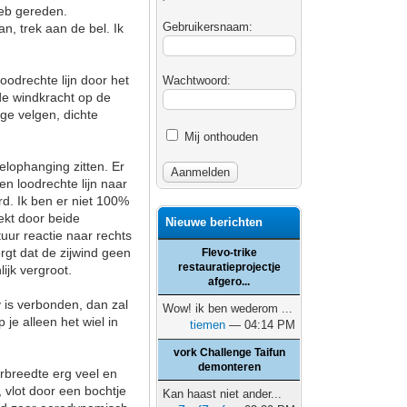
heb gereden.
Gebruikersnaam:
an, trek aan de bel. Ik
oodrechte lijn door het
Wachtwoord:
e windkracht op de
oge velgen, dichte
Mij onthouden
elophanging zitten. Er
en loodrechte lijn naar
d. Ik ben er niet 100%
ekt door beide
Nieuwe berichten
tuur reactie naar rechts
rgt dat de zijwind geen
Flevo-trike
restauratieprojectje
ijk vergroot.
afgero...
 is verbonden, dan zal
Wow! ik ben wederom ...
je alleen het wiel in
tiemen
— 04:14 PM
vork Challenge Taifun
demonteren
orbreedte erg veel en
, vlot door een bochtje
Kan haast niet ander...