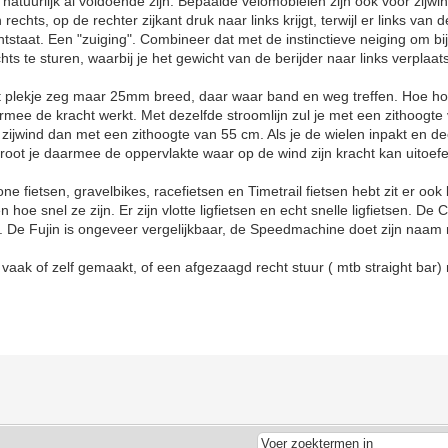
e natuurlijk al voldoende zijn. Bepaalde velomobielen zijn ook voor zij
rechts, op de rechter zijkant druk naar links krijgt, terwijl er links van d
ntstaat. Een "zuiging". Combineer dat met de instinctieve neiging om bi
ts te sturen, waarbij je het gewicht van de berijder naar links verplaats
et plekje zeg maar 25mm breed, daar waar band en weg treffen. Hoe hog
mee de kracht werkt. Met dezelfde stroomlijn zul je met een zithoogte
zijwind dan met een zithoogte van 55 cm. Als je de wielen inpakt en de
groot je daarmee de oppervlakte waar op de wind zijn kracht kan uitoef
one fietsen, gravelbikes, racefietsen en Timetrail fietsen hebt zit er ook b
n hoe snel ze zijn. Er zijn vlotte ligfietsen en echt snelle ligfietsen. De
n. De Fujin is ongeveer vergelijkbaar, de Speedmachine doet zijn naam 
s vaak of zelf gemaakt, of een afgezaagd recht stuur ( mtb straight bar