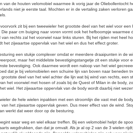
n van de houten velomobiel waarmee ik vorig jaar de Oliebollentocht 
erlands niet je eerste taal. Mochten er in de vertaling zaken verloren ga
els.
oorvork zit bij een tweewieler het grootste deel van het wiel voor een l
 Die paar cm buiging naar voren vormt ook het hefboompje waarmee d
d van rechts zal het voorwiel naar links sturen. Bij het rijden met heel h
t het zijwaartse oppervlak van het wiel en dus het effect groter.
besturing een stukje complexer omdat er meerdere draaipunten in de wi
veerpoot, maar het middelste bevestigingstangetje zit een stukje voor e
ste bevestiging. Ook daarmee wordt een naloop van het wiel gecreeer
ed dat je bij velomobielen een schuine lijn van boven naar beneden tr
 grootste deel van het wiel achter die lijn wat bij wind van rechts, een s
van het voorwiel met hosen of zoals bij de Quest of Milan in de body, zo
et wiel. Het zijwaartse oppervlak van de body wordt daarbij niet wezenl
wieler de hele wielen inpakken met een stroomlijn die vast met de body
g van het zijwaartse oppervlak geven. Dus meer effect van de wind. Stop 
dan werkt dat weer door op de besturing.
begint waar weg en wiel elkaar treffen. Bij een velomobiel helpt de spo
arts wegdrukken, dan dat je omvalt. Als je al op 2 van de 3 wielen rijdt