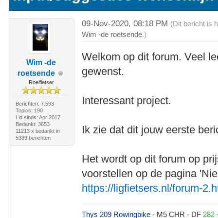
09-Nov-2020, 08:18 PM
(Dit bericht i
Wim -de roetsende
.)
Welkom op dit forum. Veel le
Wim -de
gewenst.
roetsende
Roeifietser
Interessant project.
Berichten: 7.593
Topics: 190
Lid sinds: Apr 2017
Bedankt: 3653
Ik zie dat dit jouw eerste beri
11213 x bedankt in
5339 berichten
Het wordt op dit forum op pri
voorstellen op de pagina 'Ni
https://ligfietsers.nl/forum-2.
Thys 209 Rowingbike
- M5 CHR - DF
282