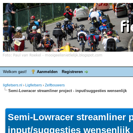
Welkom gast!
Aanmelden
Registreren
ligfietsers.nl
›
Ligfietsers
›
Zelfbouwers
Semi-Lowracer streamliner project - input/suggesties wensenlijk
elde waardering is 0
Semi-Lowracer streamliner p
input/suggesties wensenlijk