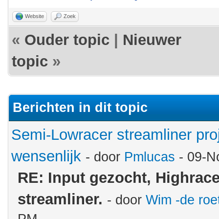
Website
Zoek
«
Ouder topic
|
Nieuwer
topic
»
Berichten in dit topic
Semi-Lowracer streamliner proj
wensenlijk
- door
Pmlucas
- 09-N
RE: Input gezocht, Highrac
streamliner.
- door
Wim -de roe