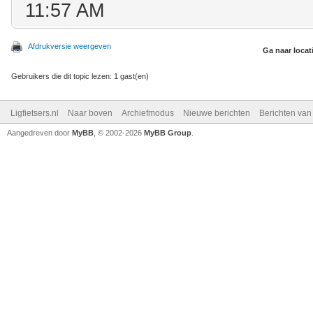
11:57 AM
Afdrukversie weergeven
Ga naar locat
Gebruikers die dit topic lezen: 1 gast(en)
Ligfietsers.nl
Naar boven
Archiefmodus
Nieuwe berichten
Berichten va
Aangedreven door
MyBB
, © 2002-2026
MyBB Group
.