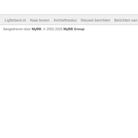
Ligfietsers.nl
Naar boven
Archiefmodus
Nieuwe berichten
Berichten va
Aangedreven door
MyBB
, © 2002-2026
MyBB Group
.