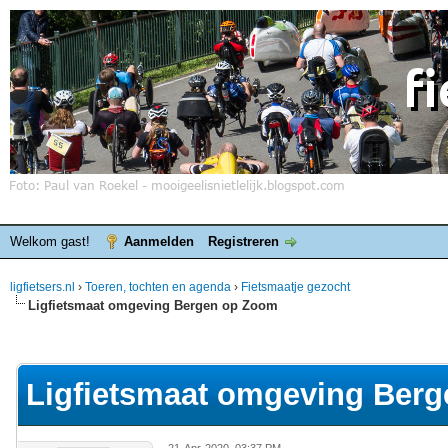
Welkom gast!
Aanmelden
Registreren
ligfietsers.nl
›
Toeren, tochten en agenda
›
Fietsmaatje gezocht
Ligfietsmaat omgeving Bergen op Zoom
elde waardering is 0
Ligfietsmaat omgeving Ber