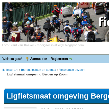
Welkom gast!
Aanmelden
Registreren
ligfietsers.nl
›
Toeren, tochten en agenda
›
Fietsmaatje gezocht
Ligfietsmaat omgeving Bergen op Zoom
elde waardering is 0
Ligfietsmaat omgeving Ber