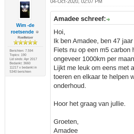
04-Oct-2020, 02:07 PM
Amadee schreef:
Wim -de
Hoi,
roetsende
Roeifietser
Ik ben Amadee, ben 47 jaar e
Fiets nu op een m5 carbon 
Berichten: 7.594
Topics: 190
ongeveer 1000km per maan
Lid sinds: Apr 2017
Bedankt: 3660
Lijkt me leuk om eens met an
11217 x bedankt in
5340 berichten
toeren en elkaar te helpen 
onderhoud.
Hoor het graag van jullie.
Groeten,
Amadee