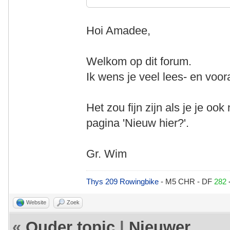
Hoi Amadee,
Welkom op dit forum.
Ik wens je veel lees- en voora
Het zou fijn zijn als je je oo
pagina 'Nieuw hier?'.
Gr. Wim
Thys 209 Rowingbike
- M5 CHR - DF
282
Website
Zoek
«
Ouder topic
|
Nieuwer