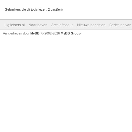
Gebruikers die dit topic lezen: 2 gast(en)
Ligfietsers.nl
Naar boven
Archiefmodus
Nieuwe berichten
Berichten va
Aangedreven door
MyBB
, © 2002-2026
MyBB Group
.