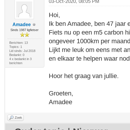
03-Oct-2020, 08:05 PM
Hoi,
Ik ben Amadee, ben 47 jaar en
Amadee
Sinds 1987 ligfietser
Fiets nu op een m5 carbon h
ongeveer 1000km per maand
Berichten: 13
Topics: 1
Lijkt me leuk om eens met and
Lid sinds: Jul 2018
Bedankt: 0
en elkaar te helpen waar no
4 x bedankt in 3
berichten
Hoor het graag van jullie.
Groeten,
Amadee
Zoek