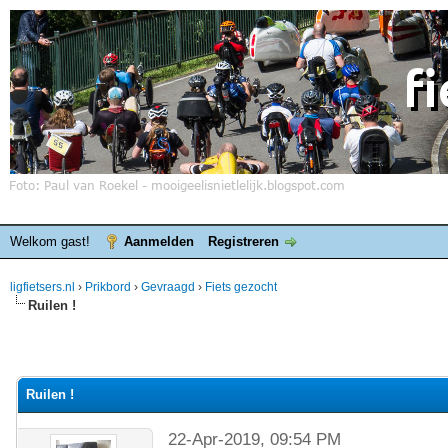
Welkom gast!
Aanmelden
Registreren
ligfietsers.nl
›
Prikbord
›
Gevraagd
›
Fiets gezocht
Ruilen !
Ruilen !
22-Apr-2019, 09:54 PM