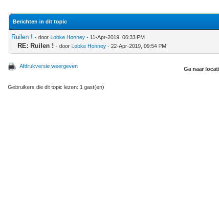
Berichten in dit topic
Ruilen !
- door
Lobke Honney
- 11-Apr-2019, 06:33 PM
RE: Ruilen !
- door
Lobke Honney
- 22-Apr-2019, 09:54 PM
Afdrukversie weergeven
Ga naar locat
Gebruikers die dit topic lezen: 1 gast(en)