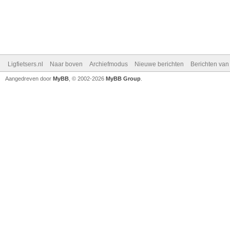
Ligfietsers.nl
Naar boven
Archiefmodus
Nieuwe berichten
Berichten va
Aangedreven door
MyBB
, © 2002-2026
MyBB Group
.