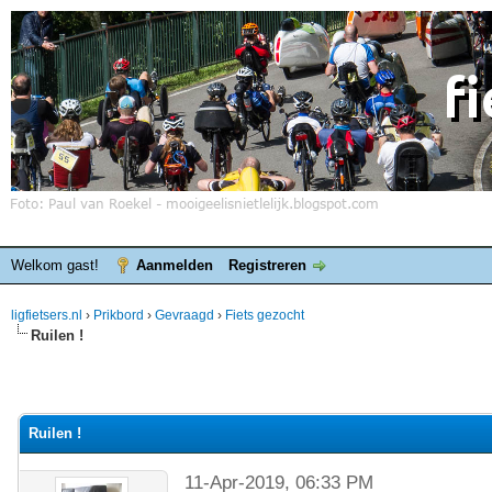
Welkom gast!
Aanmelden
Registreren
ligfietsers.nl
›
Prikbord
›
Gevraagd
›
Fiets gezocht
Ruilen !
Ruilen !
11-Apr-2019, 06:33 PM