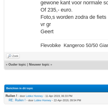
gewone kant voor normale s
Of 235,- euro.
Foto,s worden zodra de fiets a
vr gr
Geert
Flevobike Kangeroo 50/50 Gian
Zoek
«
Ouder topic
|
Nieuwer topic
»
Berichten in dit topic
Ruilen !
- door
Lobke Honney
- 11-Apr-2019, 06:33 PM
RE: Ruilen !
- door
Lobke Honney
- 22-Apr-2019, 09:54 PM