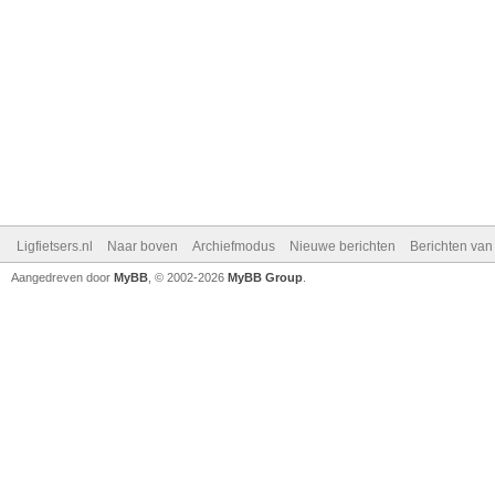
Ligfietsers.nl
Naar boven
Archiefmodus
Nieuwe berichten
Berichten va
Aangedreven door
MyBB
, © 2002-2026
MyBB Group
.