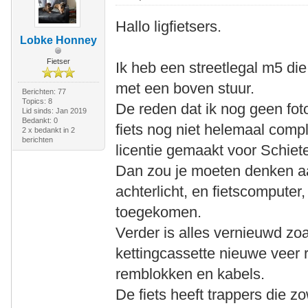
Hallo ligfietsers.
Lobke Honney
Fietser
Ik heb een streetlegal m5 die
met een boven stuur.
Berichten: 77
Topics: 8
De reden dat ik nog geen fo
Lid sinds: Jan 2019
Bedankt: 0
fiets nog niet helemaal complee
2 x bedankt in 2
berichten
licentie gemaakt voor Schiet
Dan zou je moeten denken a
achterlicht, en fietscomputer
toegekomen.
Verder is alles vernieuwd zoa
kettingcassette nieuwe veer 
remblokken en kabels.
De fiets heeft trappers die z