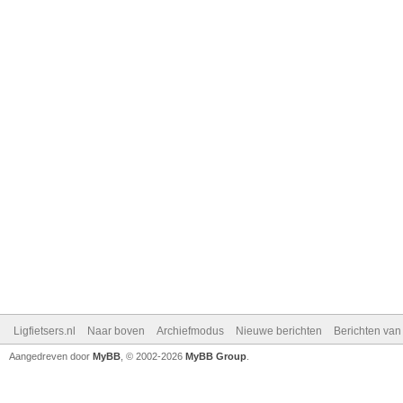
Ligfietsers.nl
Naar boven
Archiefmodus
Nieuwe berichten
Berichten va
Aangedreven door
MyBB
, © 2002-2026
MyBB Group
.