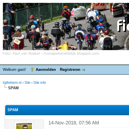
Welkom gast!
Aanmelden
Registreren
ligfietsers.nl
›
Site
›
Site info
SPAM
elde waardering is 0
SPAM
14-Nov-2018, 07:56 AM