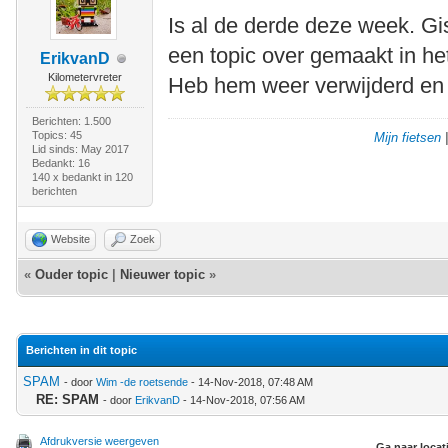
Is al de derde deze week. Gis
een topic over gemaakt in he
ErikvanD
Kilometervreter
Heb hem weer verwijderd en 
Berichten: 1.500
Topics: 45
Mijn fietsen
Lid sinds: May 2017
Bedankt: 16
140 x bedankt in 120
berichten
Website
Zoek
«
Ouder topic
|
Nieuwer topic
»
Berichten in dit topic
SPAM
- door
Wim -de roetsende
- 14-Nov-2018, 07:48 AM
RE: SPAM
- door
ErikvanD
- 14-Nov-2018, 07:56 AM
Afdrukversie weergeven
Ga naar locat