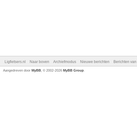
Ligfietsers.nl
Naar boven
Archiefmodus
Nieuwe berichten
Berichten va
Aangedreven door
MyBB
, © 2002-2026
MyBB Group
.