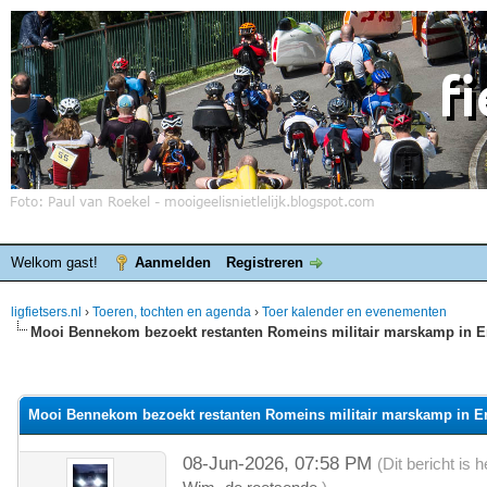
Welkom gast!
Aanmelden
Registreren
ligfietsers.nl
›
Toeren, tochten en agenda
›
Toer kalender en evenementen
Mooi Bennekom bezoekt restanten Romeins militair marskamp in 
elde waardering is 0
Mooi Bennekom bezoekt restanten Romeins militair marskamp in E
08-Jun-2026, 07:58 PM
(Dit bericht is