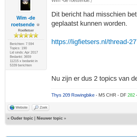
Wim -de roetsende
.)
Dit bericht had misschien be
Wim -de
geplaatst kunnen worden.
roetsende
Roeifietser
https://ligfietsers.nl/thread-2
Berichten: 7.594
Topics: 190
Lid sinds: Apr 2017
Bedankt: 3659
11215 x bedankt in
5339 berichten
Nu zijn er dus 2 topics van d
Thys 209 Rowingbike
- M5 CHR - DF
282
Website
Zoek
«
Ouder topic
|
Nieuwer topic
»