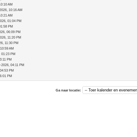
10:10 AM
2026, 10:16 AM
10:21 AM
026, 01:04 PM
01:58 PM
026, 06:09 PM
026, 11:20 PM
26, 11:30 PM
 10:59 AM
, 01:23 PM
03:11 PM
-2026, 04:11 PM
 04:53 PM
06:01 PM
Ga naar locatie: