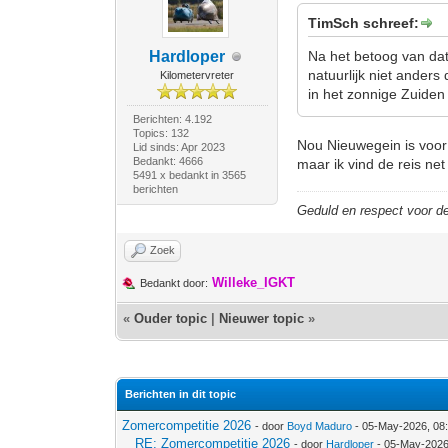
TimSch schreef:
Hardloper
Na het betoog van dat
natuurlijk niet ander
Kilometervreter
in het zonnige Zuide
Berichten: 4.192
Topics: 132
Nou Nieuwegein is voor 
Lid sinds: Apr 2023
Bedankt: 4666
maar ik vind de reis net 
5491 x bedankt in 3565
berichten
Geduld en respect voor 
Zoek
Willeke_IGKT
Bedankt door:
«
Ouder topic
|
Nieuwer topic
»
Berichten in dit topic
Zomercompetitie 2026
- door
Boyd Maduro
- 05-May-2026, 08
RE: Zomercompetitie 2026
- door
Hardloper
- 05-May-2026