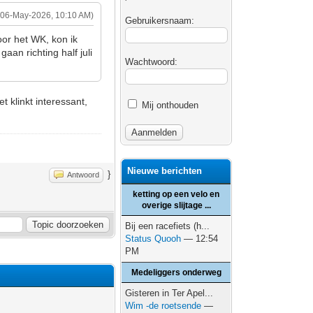
(06-May-2026, 10:10 AM)
Gebruikersnaam:
oor het WK, kon ik
an richting half juli
Wachtwoord:
 klinkt interessant,
Mij onthouden
Nieuwe berichten
}
Antwoord
ketting op een velo en
overige slijtage ...
Bij een racefiets (h...
Status Quooh
— 12:54
PM
Medeliggers onderweg
Gisteren in Ter Apel...
Wim -de roetsende
—