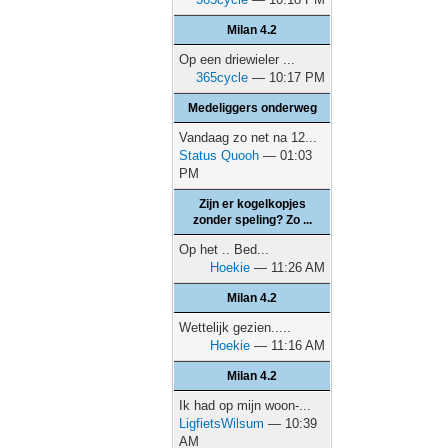
Milan 4.2
Op een driewieler ...
365cycle
— 10:17 PM
Medeliggers onderweg
Vandaag zo net na 12...
Status Quooh
— 01:03
PM
Zijn er kogelkopjes
zonder speling? Zo ...
Op het .. Bed...
Hoekie
— 11:26 AM
Milan 4.2
Wettelijk gezien.....
Hoekie
— 11:16 AM
Milan 4.2
Ik had op mijn woon-...
LigfietsWilsum
— 10:39
AM