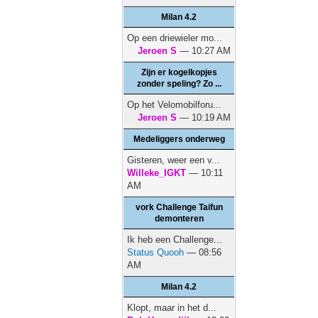
Milan 4.2
Op een driewieler mo...
Jeroen S
— 10:27 AM
Zijn er kogelkopjes
zonder speling? Zo ...
Op het Velomobilforu...
Jeroen S
— 10:19 AM
Medeliggers onderweg
Gisteren, weer een v...
Willeke_IGKT
— 10:11
AM
vork Challenge Taifun
demonteren
Ik heb een Challenge...
Status Quooh
— 08:56
AM
Milan 4.2
Klopt, maar in het d...