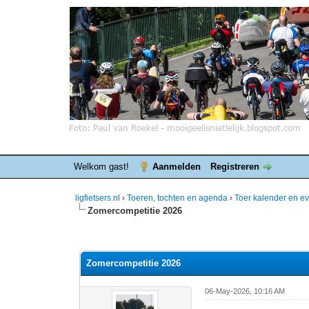
Welkom gast!
Aanmelden
Registreren
ligfietsers.nl
›
Toeren, tochten en agenda
›
Toer kalender en 
Zomercompetitie 2026
0 stemmen - gemiddelde waardering is 0
1
2
3
4
5
Zomercompetitie 2026
06-May-2026, 10:16 AM