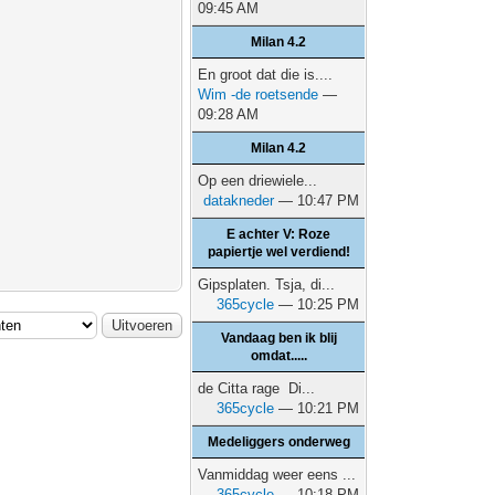
09:45 AM
Milan 4.2
En groot dat die is....
Wim -de roetsende
—
09:28 AM
Milan 4.2
Op een driewiele...
datakneder
— 10:47 PM
E achter V: Roze
papiertje wel verdiend!
Gipsplaten. Tsja, di...
365cycle
— 10:25 PM
Vandaag ben ik blij
omdat.....
de Citta rage Di...
365cycle
— 10:21 PM
Medeliggers onderweg
Vanmiddag weer eens ...
365cycle
— 10:18 PM