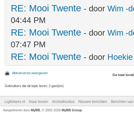
RE: Mooi Twente
- door
Wim -d
04:44 PM
RE: Mooi Twente
- door
Wim -d
07:47 PM
RE: Mooi Twente
- door
Hoekie
Afdrukversie weergeven
Ga naar locat
Gebruikers die dit topic lezen: 2 gast(en)
Ligfietsers.nl
Naar boven
Archiefmodus
Nieuwe berichten
Berichten va
Aangedreven door
MyBB
, © 2002-2026
MyBB Group
.