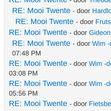
- door
Theod
RE: Mooi Twente
- door
Hardl
RE: Mooi Twente
- door
Fruts
RE: Mooi Twente
- door
Gideon
RE: Mooi Twente
- door
Wim -
07:48 PM
RE: Mooi Twente
- door
Wim -d
03:08 PM
RE: Mooi Twente
- door
Wim -d
05:56 PM
RE: Mooi Twente
- door
Fietsb