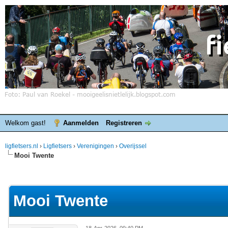
Welkom gast!
Aanmelden
Registreren
ligfietsers.nl
›
Ligfietsers
›
Verenigingen
›
Overijssel
Mooi Twente
elde waardering is 0
Mooi Twente