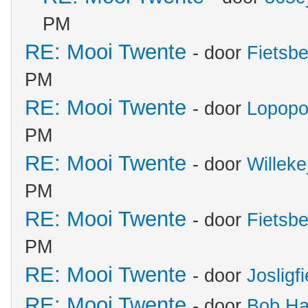
PM
RE: Mooi Twente
- door
Fietsb
PM
RE: Mooi Twente
- door
Lopopo
PM
RE: Mooi Twente
- door
Willek
PM
RE: Mooi Twente
- door
Fietsb
PM
RE: Mooi Twente
- door
Josligfi
RE: Mooi Twente
- door
Bob Ha