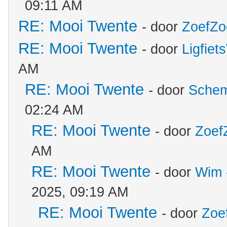
09:11 AM
RE: Mooi Twente
- door
ZoefZo
RE: Mooi Twente
- door
Ligfiet
AM
RE: Mooi Twente
- door
Sche
02:24 AM
RE: Mooi Twente
- door
Zoef
AM
RE: Mooi Twente
- door
Wim 
2025, 09:19 AM
RE: Mooi Twente
- door
Zoe