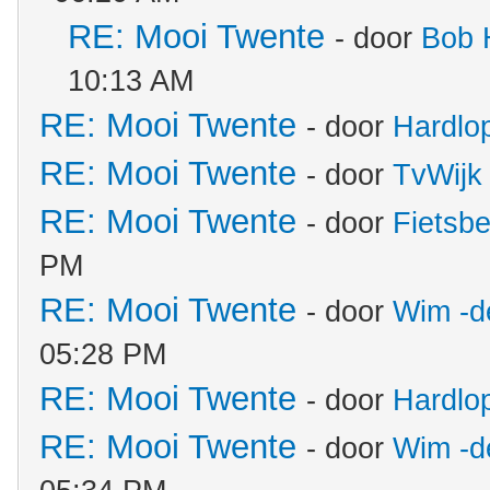
RE: Mooi Twente
- door
Bob 
10:13 AM
RE: Mooi Twente
- door
Hardlo
RE: Mooi Twente
- door
TvWijk
RE: Mooi Twente
- door
Fietsb
PM
RE: Mooi Twente
- door
Wim -d
05:28 PM
RE: Mooi Twente
- door
Hardlo
RE: Mooi Twente
- door
Wim -d