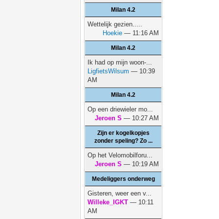
Milan 4.2
Wettelijk gezien.....
Hoekie
— 11:16 AM
Milan 4.2
Ik had op mijn woon-...
LigfietsWilsum
— 10:39
AM
Milan 4.2
Op een driewieler mo...
Jeroen S
— 10:27 AM
Zijn er kogelkopjes
zonder speling? Zo ...
Op het Velomobilforu...
Jeroen S
— 10:19 AM
Medeliggers onderweg
Gisteren, weer een v...
Willeke_IGKT
— 10:11
AM