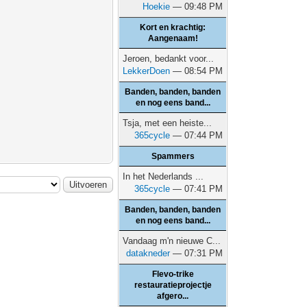
Hoekie
— 09:48 PM
Kort en krachtig:
Aangenaam!
Jeroen, bedankt voor...
LekkerDoen
— 08:54 PM
Banden, banden, banden
en nog eens band...
Tsja, met een heiste...
365cycle
— 07:44 PM
Spammers
In het Nederlands ...
365cycle
— 07:41 PM
Banden, banden, banden
en nog eens band...
Vandaag m'n nieuwe C...
datakneder
— 07:31 PM
Flevo-trike
restauratieprojectje
afgero...