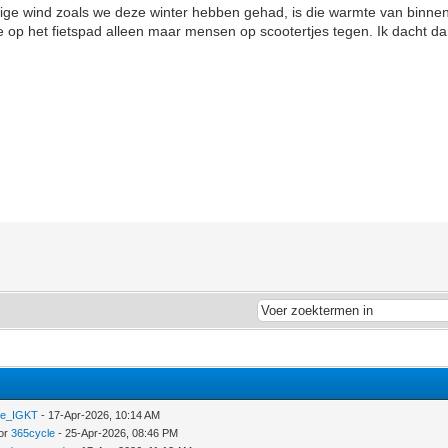
ge wind zoals we deze winter hebben gehad, is die warmte van binnenui
 op het fietspad alleen maar mensen op scootertjes tegen. Ik dacht d
ke_IGKT
- 17-Apr-2026, 10:14 AM
oor
365cycle
- 25-Apr-2026, 08:46 PM