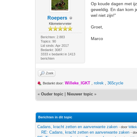
Op koude dagen met ijzi
geweldig. En dan kom je
wel niet zijn!"
Roepers
Kilometervreter
Groet,
Berichten: 2.883
Marco
Topics: 90
Lid sinds: Apr 2017
Bedankt: 3087
3333 x bedankt in 1413
berichten
Zoek
Willeke_IGKT
,
rolrek
,
365cycle
Bedankt door:
«
Ouder topic
|
Nieuwer topic
»
Berichten in dit topic
Cadans, kracht zetten en aanverwante zaken
- door
Wille
RE: Cadans, kracht zetten en aanverwante zaken
- d