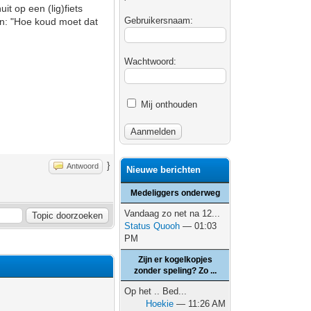
t op een (lig)fiets
Gebruikersnaam:
an: "Hoe koud moet dat
Wachtwoord:
Mij onthouden
}
Antwoord
Nieuwe berichten
Medeliggers onderweg
Vandaag zo net na 12...
Status Quooh
— 01:03
PM
Zijn er kogelkopjes
zonder speling? Zo ...
Op het .. Bed...
Hoekie
— 11:26 AM