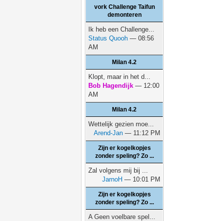
vork Challenge Taifun
demonteren
Ik heb een Challenge...
Status Quooh
— 08:56
AM
Milan 4.2
Klopt, maar in het d...
Bob Hagendijk
— 12:00
AM
Milan 4.2
Wettelijk gezien moe...
Arend-Jan
— 11:12 PM
Zijn er kogelkopjes
zonder speling? Zo ...
Zal volgens mij bij ...
JarnoH
— 10:01 PM
Zijn er kogelkopjes
zonder speling? Zo ...
A Geen voelbare spel...