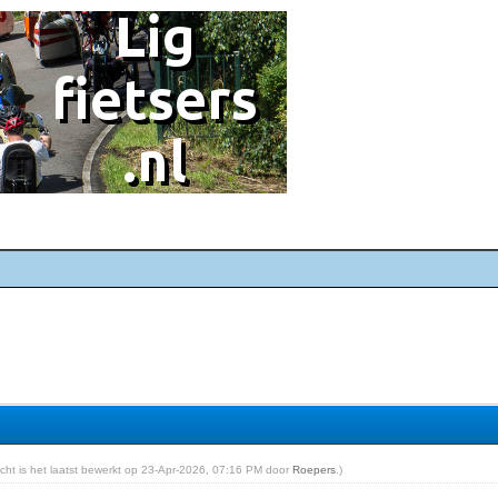
richt is het laatst bewerkt op 23-Apr-2026, 07:16 PM door
Roepers
.)