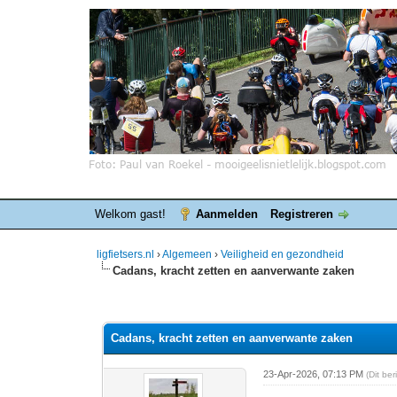
Welkom gast!
Aanmelden
Registreren
ligfietsers.nl
›
Algemeen
›
Veiligheid en gezondheid
Cadans, kracht zetten en aanverwante zaken
0 stemmen - gemiddelde waardering is 0
1
2
3
4
5
Cadans, kracht zetten en aanverwante zaken
23-Apr-2026, 07:13 PM
(Dit be