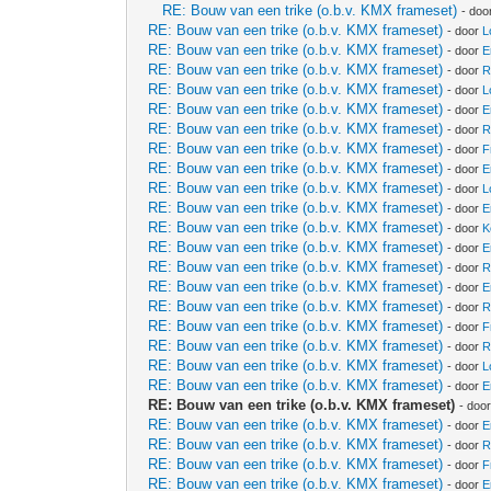
RE: Bouw van een trike (o.b.v. KMX frameset)
- doo
RE: Bouw van een trike (o.b.v. KMX frameset)
- door
L
RE: Bouw van een trike (o.b.v. KMX frameset)
- door
E
RE: Bouw van een trike (o.b.v. KMX frameset)
- door
R
RE: Bouw van een trike (o.b.v. KMX frameset)
- door
L
RE: Bouw van een trike (o.b.v. KMX frameset)
- door
E
RE: Bouw van een trike (o.b.v. KMX frameset)
- door
R
RE: Bouw van een trike (o.b.v. KMX frameset)
- door
F
RE: Bouw van een trike (o.b.v. KMX frameset)
- door
E
RE: Bouw van een trike (o.b.v. KMX frameset)
- door
L
RE: Bouw van een trike (o.b.v. KMX frameset)
- door
E
RE: Bouw van een trike (o.b.v. KMX frameset)
- door
K
RE: Bouw van een trike (o.b.v. KMX frameset)
- door
E
RE: Bouw van een trike (o.b.v. KMX frameset)
- door
R
RE: Bouw van een trike (o.b.v. KMX frameset)
- door
E
RE: Bouw van een trike (o.b.v. KMX frameset)
- door
R
RE: Bouw van een trike (o.b.v. KMX frameset)
- door
F
RE: Bouw van een trike (o.b.v. KMX frameset)
- door
R
RE: Bouw van een trike (o.b.v. KMX frameset)
- door
L
RE: Bouw van een trike (o.b.v. KMX frameset)
- door
E
RE: Bouw van een trike (o.b.v. KMX frameset)
- doo
RE: Bouw van een trike (o.b.v. KMX frameset)
- door
E
RE: Bouw van een trike (o.b.v. KMX frameset)
- door
R
RE: Bouw van een trike (o.b.v. KMX frameset)
- door
F
RE: Bouw van een trike (o.b.v. KMX frameset)
- door
E