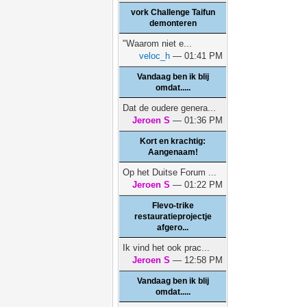
vork Challenge Taifun
demonteren
"Waarom niet e...
veloc_h
— 01:41 PM
Vandaag ben ik blij
omdat.....
Dat de oudere genera...
Jeroen S
— 01:36 PM
Kort en krachtig:
Aangenaam!
Op het Duitse Forum ...
Jeroen S
— 01:22 PM
Flevo-trike
restauratieprojectje
afgero...
Ik vind het ook prac...
Jeroen S
— 12:58 PM
Vandaag ben ik blij
omdat.....