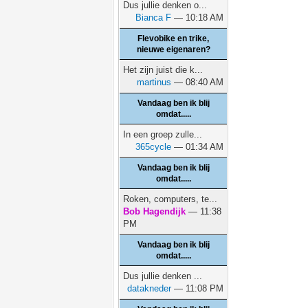
Dus jullie denken o...
Bianca F
— 10:18 AM
Flevobike en trike,
nieuwe eigenaren?
Het zijn juist die k...
martinus
— 08:40 AM
Vandaag ben ik blij
omdat.....
In een groep zulle...
365cycle
— 01:34 AM
Vandaag ben ik blij
omdat.....
Roken, computers, te...
Bob Hagendijk
— 11:38
PM
Vandaag ben ik blij
omdat.....
Dus jullie denken ...
datakneder
— 11:08 PM