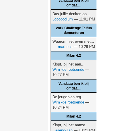
Vandaag ben ik blij
omdat.....
Dus jullie denken op...
Lopopodium
— 11:01 PM
vork Challenge Taifun
demonteren
Waarom niet even met...
martinus
— 10:29 PM
Milan 4.2
Klopt, bij het aan...
Wim -de roetsende
—
10:27 PM
Vandaag ben ik blij
omdat.....
De jeugd van teg...
Wim -de roetsende
—
10:24 PM
Milan 4.2
Klopt, bij het aanze...
Arend-Jan
— 10:21 PM