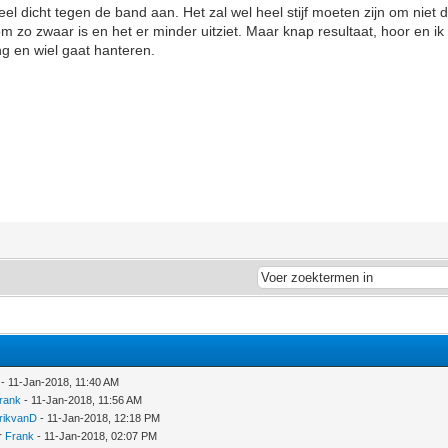
heel dicht tegen de band aan. Het zal wel heel stijf moeten zijn om niet 
m zo zwaar is en het er minder uitziet. Maar knap resultaat, hoor en i
ng en wiel gaat hanteren.
- 11-Jan-2018, 11:40 AM
rank
- 11-Jan-2018, 11:56 AM
rikvanD
- 11-Jan-2018, 12:18 PM
r
Frank
- 11-Jan-2018, 02:07 PM