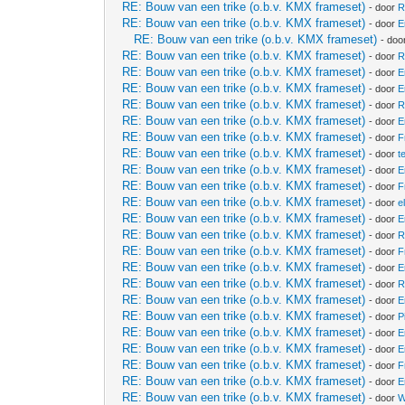
RE: Bouw van een trike (o.b.v. KMX frameset)
- door
R
RE: Bouw van een trike (o.b.v. KMX frameset)
- door
E
RE: Bouw van een trike (o.b.v. KMX frameset)
- doo
RE: Bouw van een trike (o.b.v. KMX frameset)
- door
R
RE: Bouw van een trike (o.b.v. KMX frameset)
- door
E
RE: Bouw van een trike (o.b.v. KMX frameset)
- door
E
RE: Bouw van een trike (o.b.v. KMX frameset)
- door
R
RE: Bouw van een trike (o.b.v. KMX frameset)
- door
E
RE: Bouw van een trike (o.b.v. KMX frameset)
- door
F
RE: Bouw van een trike (o.b.v. KMX frameset)
- door
t
RE: Bouw van een trike (o.b.v. KMX frameset)
- door
E
RE: Bouw van een trike (o.b.v. KMX frameset)
- door
F
RE: Bouw van een trike (o.b.v. KMX frameset)
- door
e
RE: Bouw van een trike (o.b.v. KMX frameset)
- door
E
RE: Bouw van een trike (o.b.v. KMX frameset)
- door
R
RE: Bouw van een trike (o.b.v. KMX frameset)
- door
F
RE: Bouw van een trike (o.b.v. KMX frameset)
- door
E
RE: Bouw van een trike (o.b.v. KMX frameset)
- door
R
RE: Bouw van een trike (o.b.v. KMX frameset)
- door
E
RE: Bouw van een trike (o.b.v. KMX frameset)
- door
P
RE: Bouw van een trike (o.b.v. KMX frameset)
- door
E
RE: Bouw van een trike (o.b.v. KMX frameset)
- door
E
RE: Bouw van een trike (o.b.v. KMX frameset)
- door
F
RE: Bouw van een trike (o.b.v. KMX frameset)
- door
E
RE: Bouw van een trike (o.b.v. KMX frameset)
- door
W