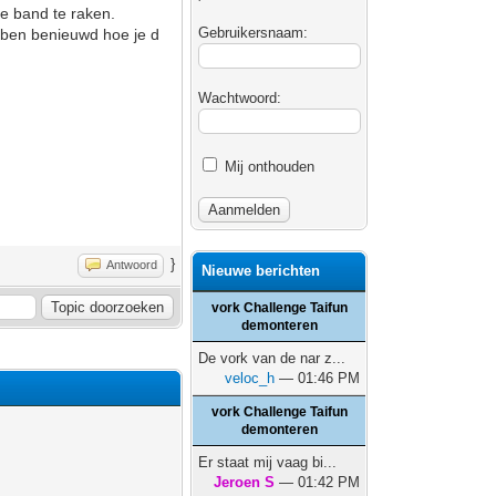
de band te raken.
Gebruikersnaam:
k ben benieuwd hoe je d
Wachtwoord:
Mij onthouden
}
Antwoord
Nieuwe berichten
vork Challenge Taifun
demonteren
De vork van de nar z...
veloc_h
— 01:46 PM
vork Challenge Taifun
demonteren
Er staat mij vaag bi...
Jeroen S
— 01:42 PM