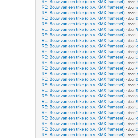
RE: Bouw van een trike (o.b.v. KMX frameset)
- door
-
RE: Bouw van een trike (o.b.v. KMX frameset)
- door
t
RE: Bouw van een trike (o.b.v. KMX frameset)
- door
E
RE: Bouw van een trike (o.b.v. KMX frameset)
- door
E
RE: Bouw van een trike (o.b.v. KMX frameset)
- door
F
RE: Bouw van een trike (o.b.v. KMX frameset)
- door
R
RE: Bouw van een trike (o.b.v. KMX frameset)
- door
E
RE: Bouw van een trike (o.b.v. KMX frameset)
- door
J
RE: Bouw van een trike (o.b.v. KMX frameset)
- door
R
RE: Bouw van een trike (o.b.v. KMX frameset)
- door
g
RE: Bouw van een trike (o.b.v. KMX frameset)
- door
E
RE: Bouw van een trike (o.b.v. KMX frameset)
- door
E
RE: Bouw van een trike (o.b.v. KMX frameset)
- door
F
RE: Bouw van een trike (o.b.v. KMX frameset)
- door
R
RE: Bouw van een trike (o.b.v. KMX frameset)
- door
E
RE: Bouw van een trike (o.b.v. KMX frameset)
- door
P
RE: Bouw van een trike (o.b.v. KMX frameset)
- door
E
RE: Bouw van een trike (o.b.v. KMX frameset)
- door
g
RE: Bouw van een trike (o.b.v. KMX frameset)
- door
E
RE: Bouw van een trike (o.b.v. KMX frameset)
- door
E
RE: Bouw van een trike (o.b.v. KMX frameset)
- door
F
RE: Bouw van een trike (o.b.v. KMX frameset)
- door
R
RE: Bouw van een trike (o.b.v. KMX frameset)
- door
E
RE: Bouw van een trike (o.b.v. KMX frameset)
- door
E
RE: Bouw van een trike (o.b.v. KMX frameset)
- door
E