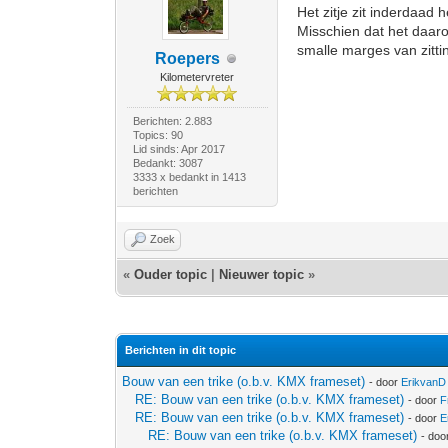
Het zitje zit inderdaad 
Misschien dat het daaro
smalle marges van zitti
Roepers
Kilometervreter
Berichten: 2.883
Topics: 90
Lid sinds: Apr 2017
Bedankt: 3087
3333 x bedankt in 1413
berichten
Zoek
«
Ouder topic
|
Nieuwer topic
»
Berichten in dit topic
Bouw van een trike (o.b.v. KMX frameset)
- door
ErikvanD
RE: Bouw van een trike (o.b.v. KMX frameset)
- door
F
RE: Bouw van een trike (o.b.v. KMX frameset)
- door
E
RE: Bouw van een trike (o.b.v. KMX frameset)
- doo