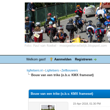
Welkom gast!
Aanmelden
Registreren
ligfietsers.nl
›
Ligfietsers
›
Zelfbouwers
Bouw van een trike (o.b.v. KMX frameset)
0 stemmen - gemiddelde waardering is 0
1
2
3
4
5
Bouw van een trike (o.b.v. KMX frameset)
15-Apr-2018, 01:30 PM