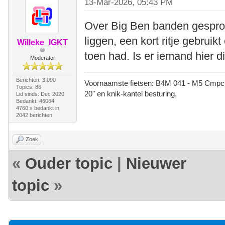
13-Mar-2026, 05:43 PM
Over Big Ben banden gespro
liggen, een kort ritje gebruik
Willeke_IGKT
toen had. Is er iemand hier 
Moderator
Berichten: 3.090
Voornaamste fietsen: B4M 041 - M5 Cmpct -
Topics: 86
20" en knik-kantel besturing,
Lid sinds: Dec 2020
Bedankt: 46064
4760 x bedankt in
2042 berichten
Zoek
«
Ouder topic
|
Nieuwer
topic
»