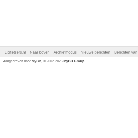
Ligfietsers.nl
Naar boven
Archiefmodus
Nieuwe berichten
Berichten va
Aangedreven door
MyBB
, © 2002-2026
MyBB Group
.