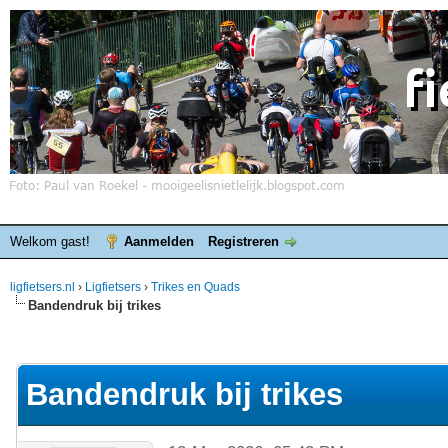
Welkom gast!
Aanmelden
Registreren
ligfietsers.nl
›
Ligfietsers
›
Trikes en Quads
Bandendruk bij trikes
elde waardering is 0
Bandendruk bij trikes