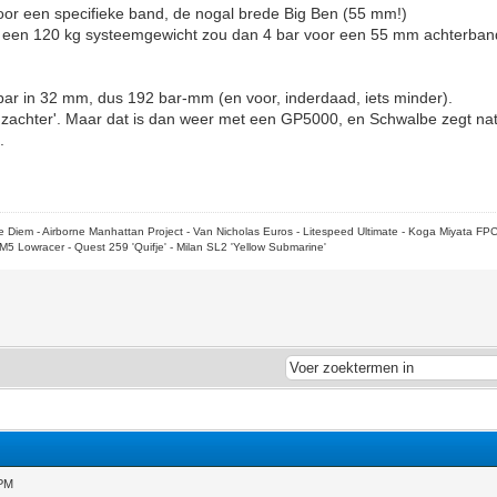
voor een specifieke band, de nogal brede Big Ben (55 mm!)
 een 120 kg systeemgewicht zou dan 4 bar voor een 55 mm achterband
bar in 32 mm, dus 192 bar-mm (en voor, inderdaad, iets minder).
ts zachter'. Maar dat is dan weer met een GP5000, en Schwalbe zegt natu
.
rpe Diem - Airborne Manhattan Project - Van Nicholas Euros - Litespeed Ultimate - Koga Miyata FP
M5 Lowracer - Quest 259 'Quifje' - Milan SL2 'Yellow Submarine'
 PM