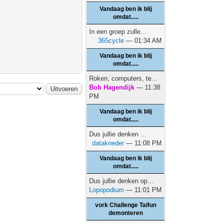
Vandaag ben ik blij
omdat.....
In een groep zulle...
365cycle
— 01:34 AM
Vandaag ben ik blij
omdat.....
Roken, computers, te...
Bob Hagendijk
— 11:38
PM
Vandaag ben ik blij
omdat.....
Dus jullie denken ...
datakneder
— 11:08 PM
Vandaag ben ik blij
omdat.....
Dus jullie denken op...
Lopopodium
— 11:01 PM
vork Challenge Taifun
demonteren