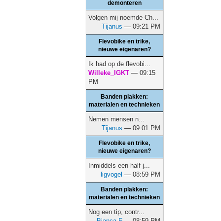
demonteren
Volgen mij noemde Ch...
Tijanus
— 09:21 PM
Flevobike en trike,
nieuwe eigenaren?
Ik had op de flevobi...
Willeke_IGKT
— 09:15
PM
Banden plakken:
materialen en technieken
Nemen mensen n...
Tijanus
— 09:01 PM
Flevobike en trike,
nieuwe eigenaren?
Inmiddels een half j...
ligvogel
— 08:59 PM
Banden plakken:
materialen en technieken
Nog een tip, contr...
Bianca F
— 08:59 PM