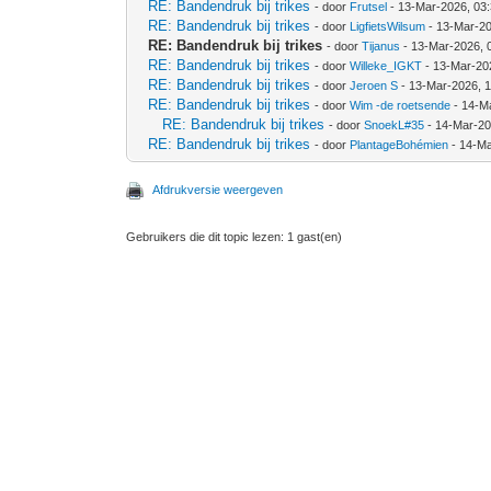
RE: Bandendruk bij trikes
- door
Frutsel
- 13-Mar-2026, 03
RE: Bandendruk bij trikes
- door
LigfietsWilsum
- 13-Mar-2
RE: Bandendruk bij trikes
- door
Tijanus
- 13-Mar-2026, 
RE: Bandendruk bij trikes
- door
Willeke_IGKT
- 13-Mar-20
RE: Bandendruk bij trikes
- door
Jeroen S
- 13-Mar-2026, 
RE: Bandendruk bij trikes
- door
Wim -de roetsende
- 14-M
RE: Bandendruk bij trikes
- door
SnoekL#35
- 14-Mar-20
RE: Bandendruk bij trikes
- door
PlantageBohémien
- 14-Ma
Afdrukversie weergeven
Gebruikers die dit topic lezen: 1 gast(en)