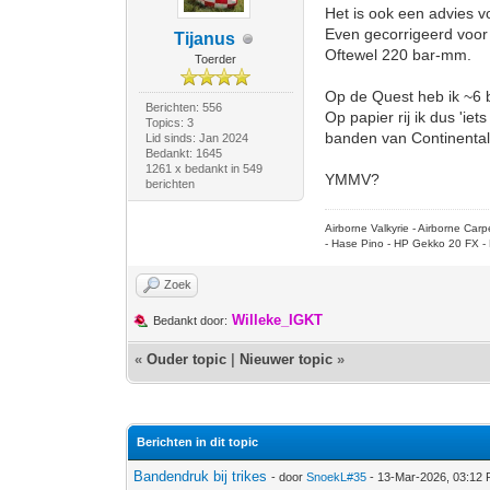
Het is ook een advies 
Even gecorrigeerd voor
Tijanus
Oftewel 220 bar-mm.
Toerder
Op de Quest heb ik ~6 
Berichten: 556
Op papier rij ik dus 'ie
Topics: 3
banden van Continental
Lid sinds: Jan 2024
Bedankt: 1645
1261 x bedankt in 549
YMMV?
berichten
Airborne Valkyrie - Airborne Ca
- Hase Pino - HP Gekko 20 FX - 
Zoek
Willeke_IGKT
Bedankt door:
«
Ouder topic
|
Nieuwer topic
»
Berichten in dit topic
Bandendruk bij trikes
- door
SnoekL#35
- 13-Mar-2026, 03:12