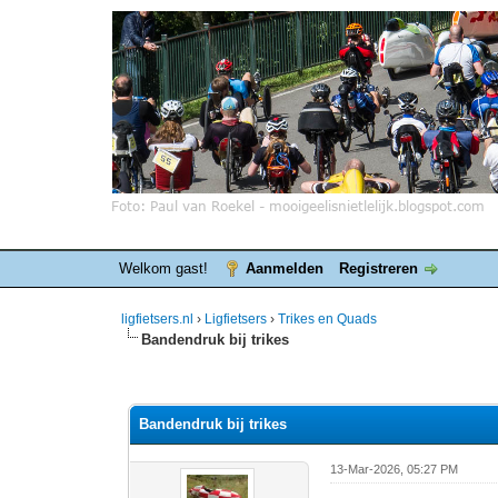
Welkom gast!
Aanmelden
Registreren
ligfietsers.nl
›
Ligfietsers
›
Trikes en Quads
Bandendruk bij trikes
0 stemmen - gemiddelde waardering is 0
1
2
3
4
5
Bandendruk bij trikes
13-Mar-2026, 05:27 PM