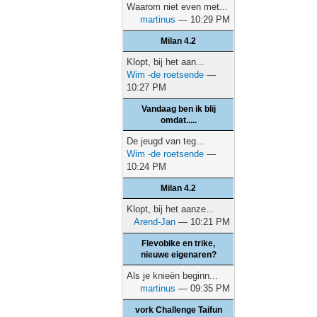
Waarom niet even met...
martinus
— 10:29 PM
Milan 4.2
Klopt, bij het aan...
Wim -de roetsende
—
10:27 PM
Vandaag ben ik blij
omdat.....
De jeugd van teg...
Wim -de roetsende
—
10:24 PM
Milan 4.2
Klopt, bij het aanze...
Arend-Jan
— 10:21 PM
Flevobike en trike,
nieuwe eigenaren?
Als je knieën beginn...
martinus
— 09:35 PM
vork Challenge Taifun