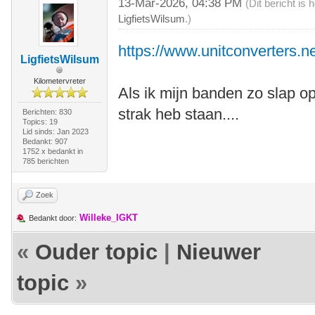
13-Mar-2026, 04:38 PM
(Dit bericht is
LigfietsWilsum
.)
https://www.unitconverters.ne
LigfietsWilsum
Kilometervreter
Als ik mijn banden zo slap o
strak heb staan....
Berichten: 830
Topics: 19
Lid sinds: Jan 2023
Bedankt: 907
1752 x bedankt in
785 berichten
Zoek
Willeke_IGKT
Bedankt door:
«
Ouder topic
|
Nieuwer
topic
»