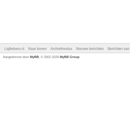
Ligfietsers.nl
Naar boven
Archiefmodus
Nieuwe berichten
Berichten va
Aangedreven door
MyBB
, © 2002-2026
MyBB Group
.