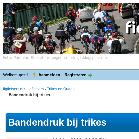
Welkom gast!
Aanmelden
Registreren
ligfietsers.nl
›
Ligfietsers
›
Trikes en Quads
Bandendruk bij trikes
elde waardering is 0
Bandendruk bij trikes