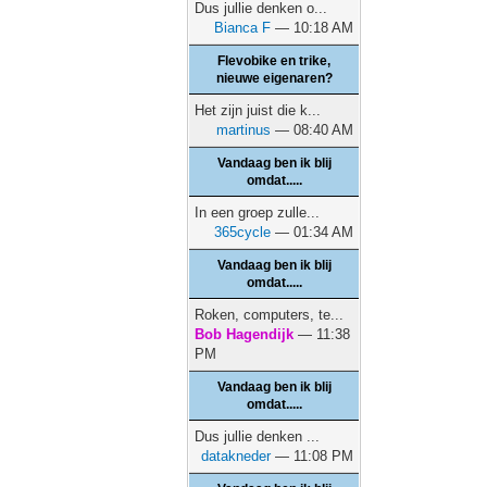
Dus jullie denken o...
Bianca F
— 10:18 AM
Flevobike en trike,
nieuwe eigenaren?
Het zijn juist die k...
martinus
— 08:40 AM
Vandaag ben ik blij
omdat.....
In een groep zulle...
365cycle
— 01:34 AM
Vandaag ben ik blij
omdat.....
Roken, computers, te...
Bob Hagendijk
— 11:38
PM
Vandaag ben ik blij
omdat.....
Dus jullie denken ...
datakneder
— 11:08 PM