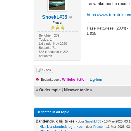
Terratrike postte recen
https://www.terratrike.
SnoekL#35
Fietser
Hase Kettwiesel (2004) - 
L #35
Berichten: 239
Topics: 14
Lid sinds: Nov 2020
Bedankt: 71
563 x bedankt in 238
berichten
Zoek
Willeke_IGKT
,
Lig-hen
Bedankt door:
«
Ouder topic
|
Nieuwer topic
»
Berichten in dit topic
Bandendruk bij trikes
- door
SnoekL#35
- 13-Mar-2026, 03:
RE: Bandendruk bij trikes
- door
Frutsel
- 13-Mar-2026, 03