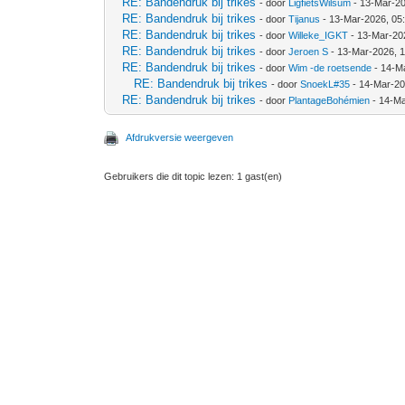
RE: Bandendruk bij trikes
- door
LigfietsWilsum
- 13-Mar-2
RE: Bandendruk bij trikes
- door
Tijanus
- 13-Mar-2026, 05
RE: Bandendruk bij trikes
- door
Willeke_IGKT
- 13-Mar-20
RE: Bandendruk bij trikes
- door
Jeroen S
- 13-Mar-2026, 
RE: Bandendruk bij trikes
- door
Wim -de roetsende
- 14-M
RE: Bandendruk bij trikes
- door
SnoekL#35
- 14-Mar-20
RE: Bandendruk bij trikes
- door
PlantageBohémien
- 14-Ma
Afdrukversie weergeven
Gebruikers die dit topic lezen: 1 gast(en)