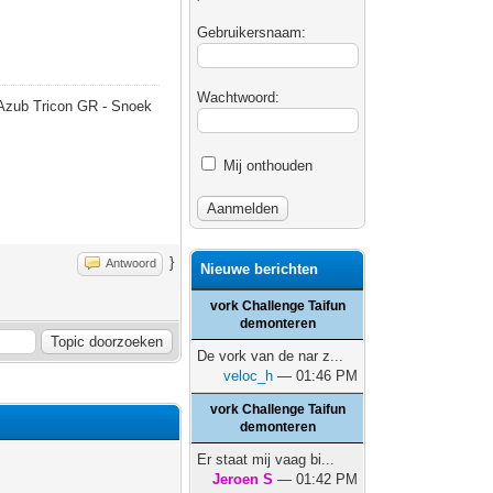
Gebruikersnaam:
Wachtwoord:
- Azub Tricon GR - Snoek
Mij onthouden
}
Antwoord
Nieuwe berichten
vork Challenge Taifun
demonteren
De vork van de nar z...
veloc_h
— 01:46 PM
vork Challenge Taifun
demonteren
Er staat mij vaag bi...
Jeroen S
— 01:42 PM