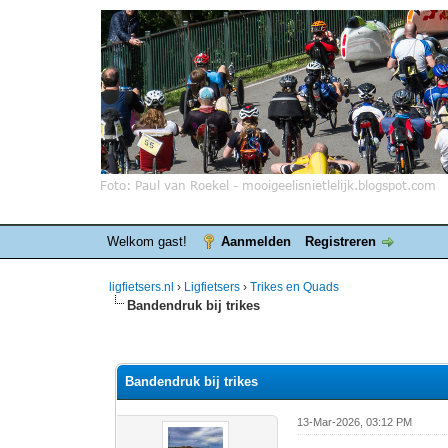
Welkom gast!
Aanmelden
Registreren
ligfietsers.nl
›
Ligfietsers
›
Trikes en Quads
Bandendruk bij trikes
0 stemmen - gemiddelde waardering is 0
1
2
3
4
5
Bandendruk bij trikes
13-Mar-2026, 03:12 PM