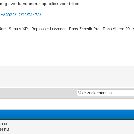
t nog over bandendruk specifiek voor trikes :
com/2025/12/05/54478/
Rans Stratus XP - Raptobike Lowracer - Rans Zenetik Pro - Rans Alterra 29 
12 PM
:36 PM