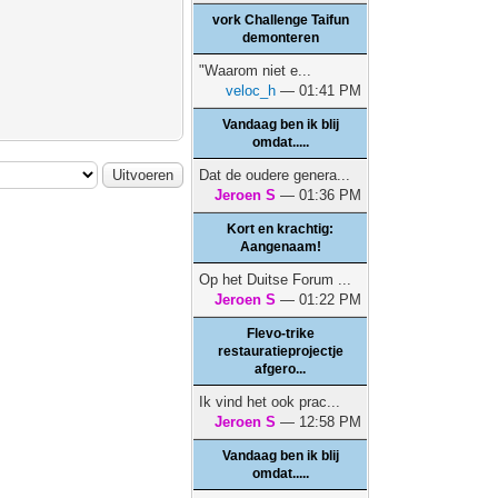
vork Challenge Taifun
demonteren
"Waarom niet e...
veloc_h
— 01:41 PM
Vandaag ben ik blij
omdat.....
Dat de oudere genera...
Jeroen S
— 01:36 PM
Kort en krachtig:
Aangenaam!
Op het Duitse Forum ...
Jeroen S
— 01:22 PM
Flevo-trike
restauratieprojectje
afgero...
Ik vind het ook prac...
Jeroen S
— 12:58 PM
Vandaag ben ik blij
omdat.....