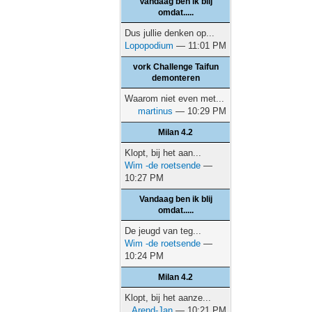
Vandaag ben ik blij
omdat.....
Dus jullie denken op...
Lopopodium
— 11:01 PM
vork Challenge Taifun
demonteren
Waarom niet even met...
martinus
— 10:29 PM
Milan 4.2
Klopt, bij het aan...
Wim -de roetsende
—
10:27 PM
Vandaag ben ik blij
omdat.....
De jeugd van teg...
Wim -de roetsende
—
10:24 PM
Milan 4.2
Klopt, bij het aanze...
Arend-Jan
— 10:21 PM