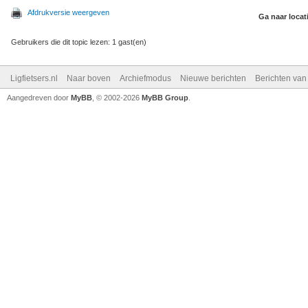
Afdrukversie weergeven
Ga naar locat
Gebruikers die dit topic lezen: 1 gast(en)
Ligfietsers.nl
Naar boven
Archiefmodus
Nieuwe berichten
Berichten va
Aangedreven door
MyBB
, © 2002-2026
MyBB Group
.