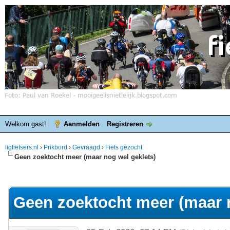
Welkom gast!
Aanmelden
Registreren
ligfietsers.nl
›
Prikbord
›
Gevraagd
›
Fiets gezocht
Geen zoektocht meer (maar nog wel geklets)
elde waardering is 0
Geen zoektocht meer (maar n