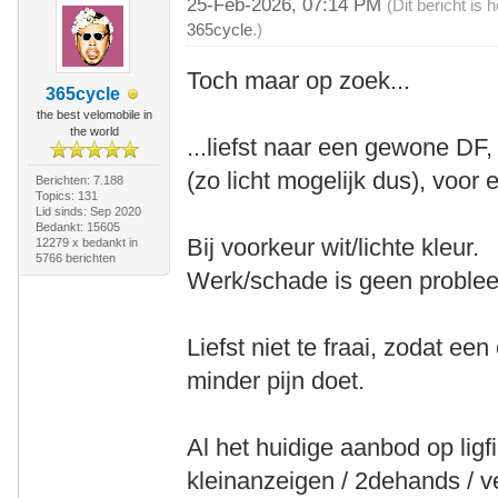
25-Feb-2026, 07:14 PM
(Dit bericht is
365cycle
.)
Toch maar op zoek...
365cycle
the best velomobile in
the world
...liefst naar een gewone D
(zo licht mogelijk dus), voor e
Berichten: 7.188
Topics: 131
Lid sinds: Sep 2020
Bedankt: 15605
Bij voorkeur wit/lichte kleur.
12279 x bedankt in
5766 berichten
Werk/schade is geen proble
Liefst niet te fraai, zodat e
minder pijn doet.
Al het huidige aanbod op ligfi
kleinanzeigen / 2dehands / v