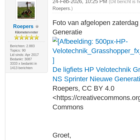
24-Feb-2026, 10:25 PM
(Dit bericht is
Roepers
.)
Foto van afgelopen zaterdag
Roepers
Generatie
Kilometervreter
Berichten: 2.883
Topics: 90
Lid sinds: Apr 2017
Bedankt: 3087
3333 x bedankt in
De ligfiets HP Velotechnik G
1413 berichten
NS Sprinter Nieuwe Generat
Roepers, CC BY 4.0
<https://creativecommons.org
Commons
Groet,