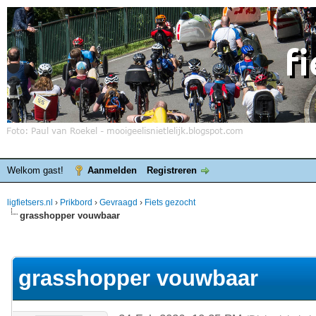
Welkom gast!
Aanmelden
Registreren
ligfietsers.nl
›
Prikbord
›
Gevraagd
›
Fiets gezocht
grasshopper vouwbaar
elde waardering is 0
grasshopper vouwbaar