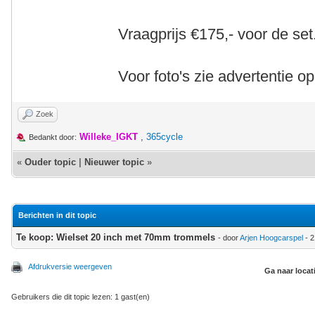
Vraagprijs €175,- voor de set
Voor foto's zie advertentie op
Zoek
Willeke_IGKT
,
365cycle
Bedankt door:
«
Ouder topic
|
Nieuwer topic
»
Berichten in dit topic
Te koop: Wielset 20 inch met 70mm trommels
- door
Arjen Hoogcarspel
- 2
Afdrukversie weergeven
Ga naar locat
Gebruikers die dit topic lezen: 1 gast(en)