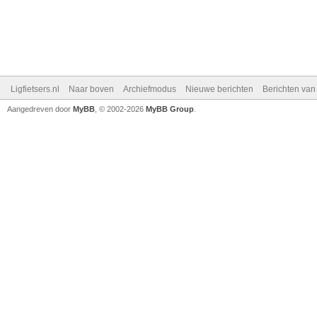
Ligfietsers.nl
Naar boven
Archiefmodus
Nieuwe berichten
Berichten va
Aangedreven door
MyBB
, © 2002-2026
MyBB Group
.