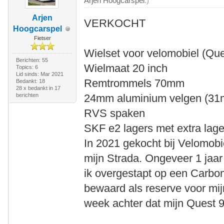
Arjen Hoogcarspel
.)
Arjen
VERKOCHT
Hoogcarspel
Fietser
Wielset voor velomobiel (Que
Berichten: 55
Wielmaat 20 inch
Topics: 6
Lid sinds: Mar 2021
Remtrommels 70mm
Bedankt: 18
28 x bedankt in 17
berichten
24mm aluminium velgen (31
RVS spaken
SKF e2 lagers met extra lag
In 2021 gekocht bij Velomobi
mijn Strada. Ongeveer 1 jaa
ik overgestapt op een Carbo
bewaard als reserve voor mi
week achter dat mijn Quest 