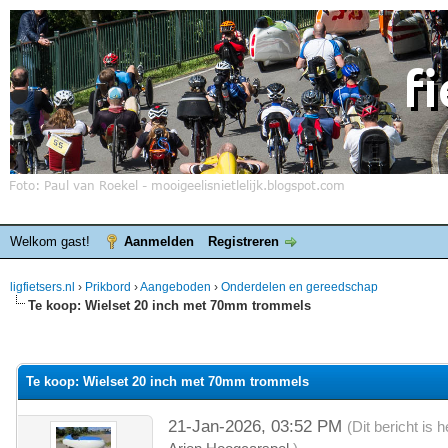
Welkom gast!
Aanmelden
Registreren
ligfietsers.nl
›
Prikbord
›
Aangeboden
›
Onderdelen en gereedschap
Te koop: Wielset 20 inch met 70mm trommels
elde waardering is 0
Te koop: Wielset 20 inch met 70mm trommels
21-Jan-2026, 03:52 PM
(Dit bericht is