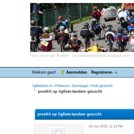
Welkom gast!
Aanmelden
Registreren
ligfietsers.nl
›
Prikbord
›
Gevraagd
›
Fiets gezocht
proefrit op ligfiets-tandem gezocht
0 stemmen - gemiddelde waardering is 0
1
2
3
4
5
proefrit op ligfiets-tandem gezocht
03-Jun-2025, 11:13 PM