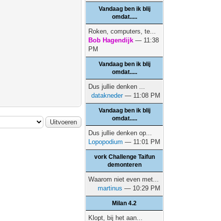
Vandaag ben ik blij
omdat.....
Roken, computers, te...
Bob Hagendijk
— 11:38
PM
Vandaag ben ik blij
omdat.....
Dus jullie denken ...
datakneder
— 11:08 PM
Vandaag ben ik blij
omdat.....
Dus jullie denken op...
Lopopodium
— 11:01 PM
vork Challenge Taifun
demonteren
Waarom niet even met...
martinus
— 10:29 PM
Milan 4.2
Klopt, bij het aan...