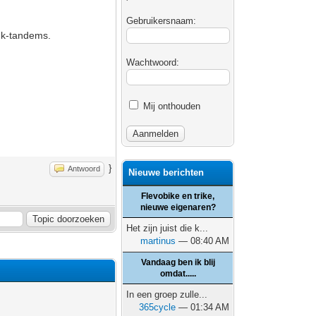
Gebruikersnaam:
 buk-tandems.
Wachtwoord:
Mij onthouden
}
Antwoord
Nieuwe berichten
Flevobike en trike,
nieuwe eigenaren?
Het zijn juist die k...
martinus
— 08:40 AM
Vandaag ben ik blij
omdat.....
In een groep zulle...
365cycle
— 01:34 AM