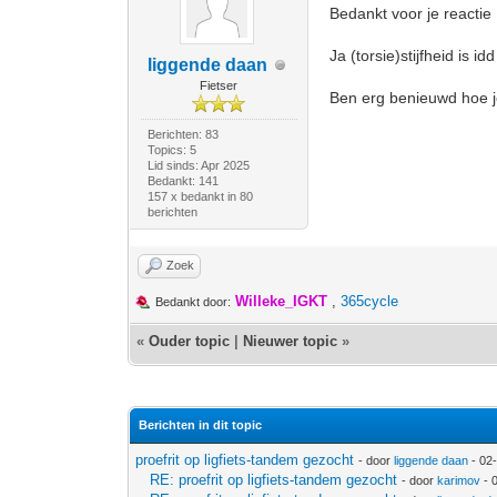
Bedankt voor je reactie 
Ja (torsie)stijfheid is i
liggende daan
Fietser
Ben erg benieuwd hoe jou
Berichten: 83
Topics: 5
Lid sinds: Apr 2025
Bedankt: 141
157 x bedankt in 80
berichten
Zoek
Willeke_IGKT
,
365cycle
Bedankt door:
«
Ouder topic
|
Nieuwer topic
»
Berichten in dit topic
proefrit op ligfiets-tandem gezocht
- door
liggende daan
- 02
RE: proefrit op ligfiets-tandem gezocht
- door
karimov
- 