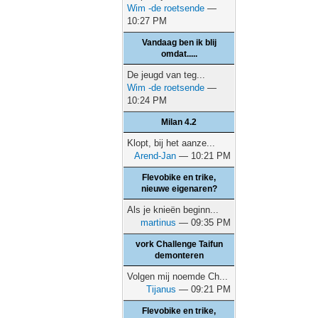
Wim -de roetsende
—
10:27 PM
Vandaag ben ik blij
omdat.....
De jeugd van teg...
Wim -de roetsende
—
10:24 PM
Milan 4.2
Klopt, bij het aanze...
Arend-Jan
— 10:21 PM
Flevobike en trike,
nieuwe eigenaren?
Als je knieën beginn...
martinus
— 09:35 PM
vork Challenge Taifun
demonteren
Volgen mij noemde Ch...
Tijanus
— 09:21 PM
Flevobike en trike,