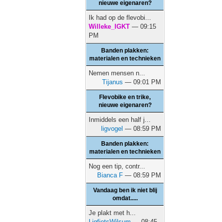
nieuwe eigenaren?
Ik had op de flevobi...
Willeke_IGKT
— 09:15
PM
Banden plakken:
materialen en technieken
Nemen mensen n...
Tijanus
— 09:01 PM
Flevobike en trike,
nieuwe eigenaren?
Inmiddels een half j...
ligvogel
— 08:59 PM
Banden plakken:
materialen en technieken
Nog een tip, contr...
Bianca F
— 08:59 PM
Vandaag ben ik niet blij
omdat.....
Je plakt met h...
LigfietsWilsum
— 08:45