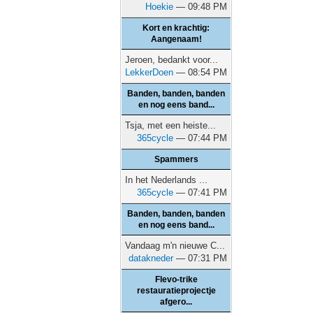
Hoekie
— 09:48 PM
Kort en krachtig:
Aangenaam!
Jeroen, bedankt voor...
LekkerDoen
— 08:54 PM
Banden, banden, banden
en nog eens band...
Tsja, met een heiste...
365cycle
— 07:44 PM
Spammers
In het Nederlands ...
365cycle
— 07:41 PM
Banden, banden, banden
en nog eens band...
Vandaag m'n nieuwe C...
datakneder
— 07:31 PM
Flevo-trike
restauratieprojectje
afgero...