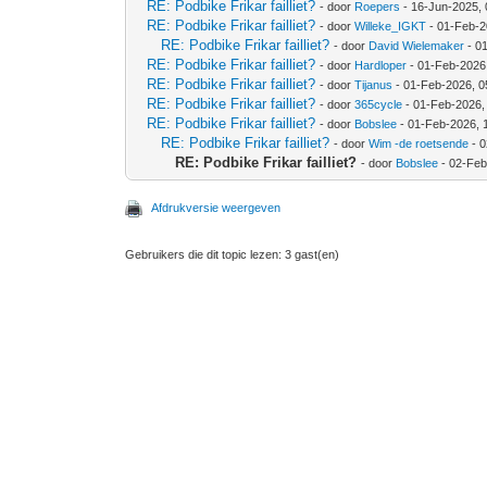
RE: Podbike Frikar failliet?
- door
Roepers
- 16-Jun-2025,
RE: Podbike Frikar failliet?
- door
Willeke_IGKT
- 01-Feb-2
RE: Podbike Frikar failliet?
- door
David Wielemaker
- 0
RE: Podbike Frikar failliet?
- door
Hardloper
- 01-Feb-2026
RE: Podbike Frikar failliet?
- door
Tijanus
- 01-Feb-2026, 
RE: Podbike Frikar failliet?
- door
365cycle
- 01-Feb-2026,
RE: Podbike Frikar failliet?
- door
Bobslee
- 01-Feb-2026, 
RE: Podbike Frikar failliet?
- door
Wim -de roetsende
- 0
RE: Podbike Frikar failliet?
- door
Bobslee
- 02-Feb
Afdrukversie weergeven
Gebruikers die dit topic lezen: 3 gast(en)