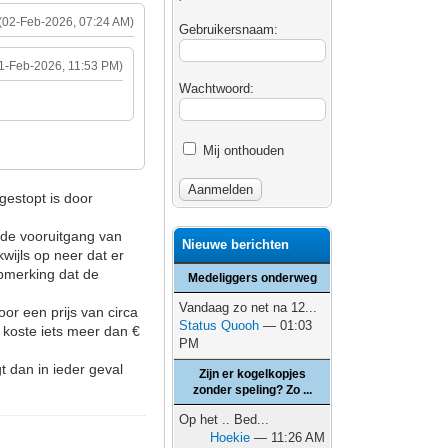
(02-Feb-2026, 07:24 AM)
Gebruikersnaam:
1-Feb-2026, 11:53 PM)
Wachtwoord:
Mij onthouden
gestopt is door
 de vooruitgang van
Nieuwe berichten
wijls op neer dat er
pmerking dat de
Medeliggers onderweg
Vandaag zo net na 12...
voor een prijs van circa
Status Quooh
— 01:03
n koste iets meer dan €
PM
t dan in ieder geval
Zijn er kogelkopjes
zonder speling? Zo ...
Op het .. Bed...
Hoekie
— 11:26 AM