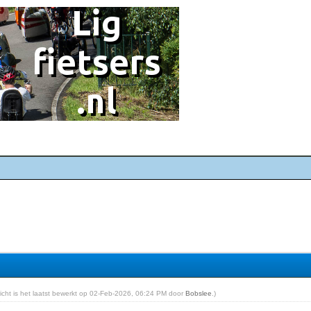
ericht is het laatst bewerkt op 02-Feb-2026, 06:24 PM door
Bobslee
.)