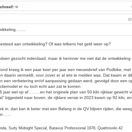
chreef:
(0
kkeling.........
 besteed aan ontwikkeling? Of was telkens het geld weer op?
sen gezocht inderdaad, maar ik herinner me niet dat de ontwikkeling 
tond kreeg ik een paar keer per jaar een nieuwsbrief van Podbike, met
n daarin vermeldt, voor zover er al iets te melden was. Dat kwam er dik
n een verbetering en/of aanpassing gedaan werd, gevolgd door een o
ctiemodel er nu toch echt aan zat te komen.
 jaar wel op af..........en het originele plan van 50 kilo rijklaar gewicht 
t" bijgesteld naar boven, de rijklare versie in 2023 kwam op 92 kilo, e
k in, dan kan ik beter met een Bafang in de QV blijven rijden, die weeg
.......
nda, Surly Midnight Special, Batavus Professional 1978, Quattrovelo 42