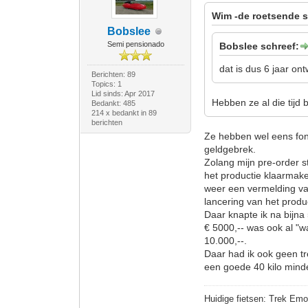
Wim -de roetsende s
Bobslee
Semi pensionado
Bobslee schreef:
dat is dus 6 jaar ontwi
Berichten: 89
Topics: 1
Lid sinds: Apr 2017
Hebben ze al die tijd
Bedankt: 485
214 x bedankt in 89
berichten
Ze hebben wel eens fond
geldgebrek.
Zolang mijn pre-order s
het productie klaarmake
weer een vermelding va
lancering van het produ
Daar knapte ik na bijna 5
€ 5000,-- was ook al "wa
10.000,--.
Daar had ik ook geen tre
een goede 40 kilo minder
Huidige fietsen: Trek Emo