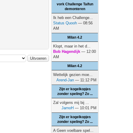
vork Challenge Taifun
demonteren
Ik heb een Challenge...
Status Quooh
— 08:56
AM
Milan 4.2
Klopt, maar in het d...
Bob Hagendijk
— 12:00
AM
Milan 4.2
Wettelijk gezien moe...
Arend-Jan
— 11:12 PM
Zijn er kogelkopjes
zonder speling? Zo ...
Zal volgens mij bij ...
JarnoH
— 10:01 PM
Zijn er kogelkopjes
zonder speling? Zo ...
A Geen voelbare spel...