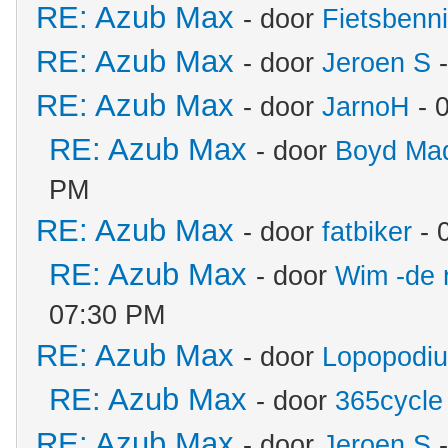
RE: Azub Max
- door
Fietsbenn
RE: Azub Max
- door
Jeroen S
-
RE: Azub Max
- door
JarnoH
- 
RE: Azub Max
- door
Boyd Ma
PM
RE: Azub Max
- door
fatbiker
- 
RE: Azub Max
- door
Wim -de 
07:30 PM
RE: Azub Max
- door
Lopopodi
RE: Azub Max
- door
365cycle
RE: Azub Max
- door
Jeroen S
-