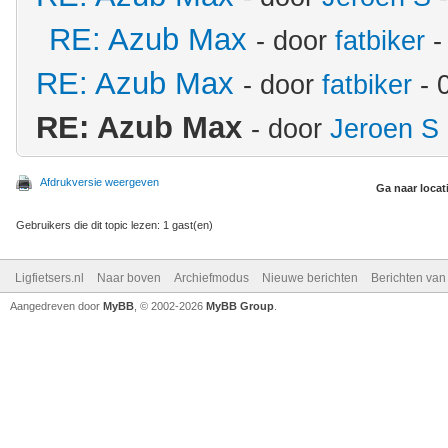
RE: Azub Max
- door
fatbiker
-
RE: Azub Max
- door
fatbiker
- 
RE: Azub Max
- door
Jeroen S
Afdrukversie weergeven
Ga naar locat
Gebruikers die dit topic lezen: 1 gast(en)
Ligfietsers.nl
Naar boven
Archiefmodus
Nieuwe berichten
Berichten va
Aangedreven door
MyBB
, © 2002-2026
MyBB Group
.