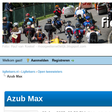
Welkom gast!
Aanmelden
Registreren
ligfietsers.nl
›
Ligfietsers
›
Open tweewielers
Azub Max
elde waardering is 0
Azub Max