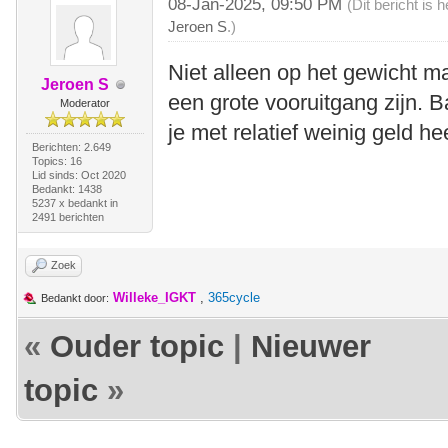
08-Jan-2025, 09:50 PM
(Dit bericht is
Jeroen S
.)
Niet alleen op het gewicht m
Jeroen S
een grote vooruitgang zijn. 
Moderator
je met relatief weinig geld he
Berichten: 2.649
Topics: 16
Lid sinds: Oct 2020
Bedankt: 1438
5237 x bedankt in
2491 berichten
Zoek
Willeke_IGKT
,
365cycle
Bedankt door:
«
Ouder topic
|
Nieuwer
topic
»