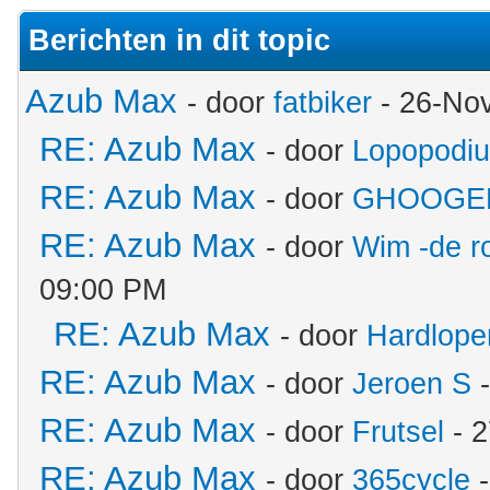
Berichten in dit topic
Azub Max
- door
fatbiker
- 26-No
RE: Azub Max
- door
Lopopodi
RE: Azub Max
- door
GHOOGE
RE: Azub Max
- door
Wim -de r
09:00 PM
RE: Azub Max
- door
Hardlope
RE: Azub Max
- door
Jeroen S
-
RE: Azub Max
- door
Frutsel
- 2
RE: Azub Max
- door
365cycle
-