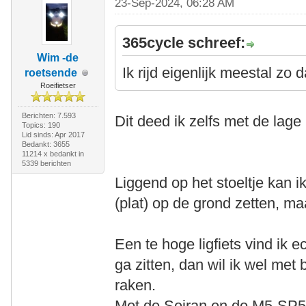
23-Sep-2024, 06:28 AM
365cycle schreef:
Wim -de
Ik rijd eigenlijk meestal zo 
roetsende
Roeifietser
Berichten: 7.593
Dit deed ik zelfs met de lage 
Topics: 190
Lid sinds: Apr 2017
Bedankt: 3655
11214 x bedankt in
5339 berichten
Liggend op het stoeltje kan 
(plat) op de grond zetten, maa
Een te hoge ligfiets vind ik ec
ga zitten, dan wil ik wel me
raken.
Met de Seiran en de M5-SP55