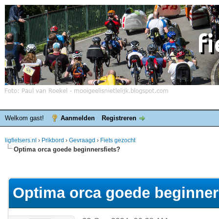
Welkom gast!
Aanmelden
Registreren
ligfietsers.nl
›
Prikbord
›
Gevraagd
›
Fiets gezocht
Optima orca goede beginnersfiets?
elde waardering is 0
Optima orca goede beginner