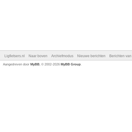
Ligfietsers.nl
Naar boven
Archiefmodus
Nieuwe berichten
Berichten va
Aangedreven door
MyBB
, © 2002-2026
MyBB Group
.