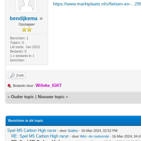
https://www.marktplaats.nl/v/fietsen-en-...
bendijkema
Opstapper
Berichten: 1
Topics: 0
Lid sinds: Jan 2023
Bedankt: 0
1 x bedankt in 1
berichten
Zoek
Willeke_IGKT
Bedankt door:
«
Ouder topic
|
Nieuwer topic
»
Berichten in dit topic
Spel M5 Carbon High racer
- door
Stalthy
- 16-Mar-2024, 02:52 PM
RE: Spel M5 Carbon High racer
- door
Wim -de roetsende
- 16-Mar-2024, 04: