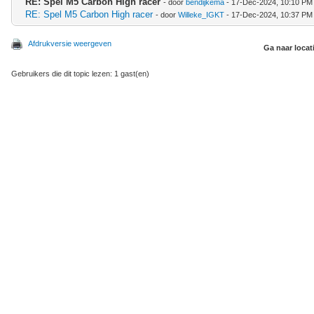
RE: Spel M5 Carbon High racer
- door
bendijkema
- 17-Dec-2024, 10:10 PM
RE: Spel M5 Carbon High racer
- door
Willeke_IGKT
- 17-Dec-2024, 10:37 PM
Afdrukversie weergeven
Ga naar locat
Gebruikers die dit topic lezen: 1 gast(en)