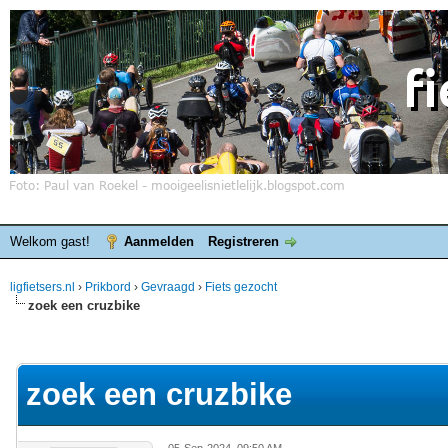
Welkom gast!
Aanmelden
Registreren
ligfietsers.nl
›
Prikbord
›
Gevraagd
›
Fiets gezocht
zoek een cruzbike
elde waardering is 0
zoek een cruzbike