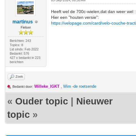
05-Sep-2024, 09:50 AM
Heeft wel de 700c-wielen,dat dan weer wel :
Hier een "houten versie":
martinus
https://velopage.com/card/velo-couche-tract
Fietser
Berichten: 243
Topics: 8
Lid sinds: Feb 2022
Bedankt: 576
427 x bedankt in 223
berichten
Zoek
Willeke_IGKT
,
Wim -de roetsende
Bedankt door:
«
Ouder topic
|
Nieuwer
topic
»