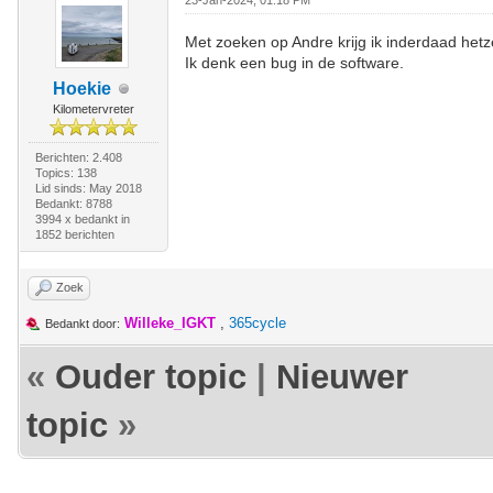
23-Jan-2024, 01:18 PM
Met zoeken op Andre krijg ik inderdaad hetz
Ik denk een bug in de software.
Hoekie
Kilometervreter
Berichten: 2.408
Topics: 138
Lid sinds: May 2018
Bedankt: 8788
3994 x bedankt in
1852 berichten
Zoek
Willeke_IGKT
,
365cycle
Bedankt door:
«
Ouder topic
|
Nieuwer
topic
»