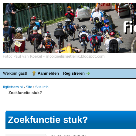
Welkom gast!
Aanmelden
Registreren
ligfietsers.nl
›
Site
›
Site info
Zoekfunctie stuk?
elde waardering is 0
Zoekfunctie stuk?