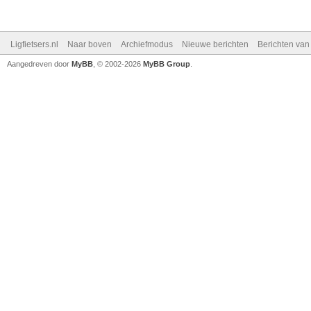
Ligfietsers.nl
Naar boven
Archiefmodus
Nieuwe berichten
Berichten va
Aangedreven door
MyBB
, © 2002-2026
MyBB Group
.