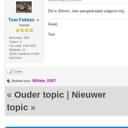
10-Dec-2023, 03:00 PM
Dit is 30mm, niet aangedraaid volgens mij.
Tom Fekkes
Groet,
Toerder
Tom
Berichten: 658
Topics: 2
Lid sinds: Feb 2023
Bedankt: 21
1108 x bedankt in 594
berichten
Zoek
Willeke_IGKT
Bedankt door:
«
Ouder topic
|
Nieuwer
topic
»