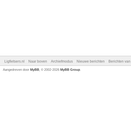
Ligfietsers.nl
Naar boven
Archiefmodus
Nieuwe berichten
Berichten va
Aangedreven door
MyBB
, © 2002-2026
MyBB Group
.