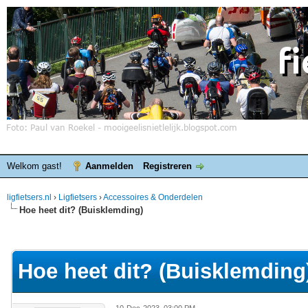
Welkom gast!
Aanmelden
Registreren
ligfietsers.nl
›
Ligfietsers
›
Accessoires & Onderdelen
Hoe heet dit? (Buisklemding)
elde waardering is 0
Hoe heet dit? (Buisklemding