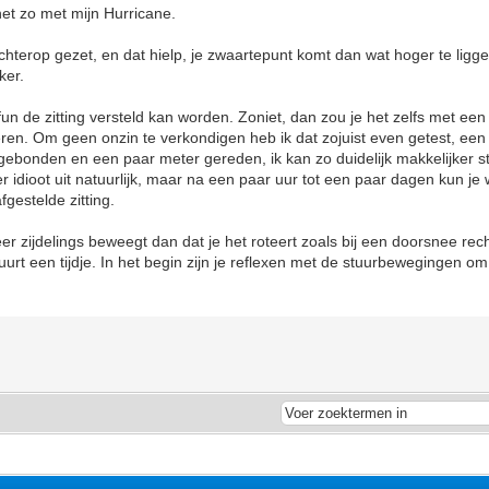
net zo met mijn Hurricane.
rechterop gezet, en dat hielp, je zwaartepunt komt dan wat hoger te lig
ker.
aifun de zitting versteld kan worden. Zoniet, dan zou je het zelfs met een
ren. Om geen onzin te verkondigen heb ik dat zojuist even getest, ee
gebonden en een paar meter gereden, ik kan zo duidelijk makkelijker st
 er idioot uit natuurlijk, maar na een paar uur tot een paar dagen kun je w
gestelde zitting.
er zijdelings beweegt dan dat je het roteert zoals bij een doorsnee rech
urt een tijdje. In het begin zijn je reflexen met de stuurbewegingen o