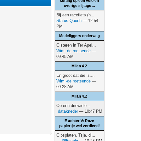
ketting op een velo en
overige slijtage ...
Bij een racefiets (h...
Status Quooh
— 12:54
PM
Medeliggers onderweg
Gisteren in Ter Apel...
Wim -de roetsende
—
09:45 AM
Milan 4.2
En groot dat die is....
Wim -de roetsende
—
09:28 AM
Milan 4.2
Op een driewiele...
datakneder
— 10:47 PM
E achter V: Roze
papiertje wel verdiend!
Gipsplaten. Tsja, di...
365cycle
— 10:25 PM