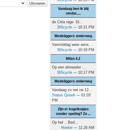
Vandaag ben ik blij
omdat.....
de Citta rage Di...
365cycle
— 10:21 PM
Medeliggers onderweg
Vanmiddag weer eens ...
365cycle
— 10:18 PM
Milan 4.2
Op een driewieler ...
365cycle
— 10:17 PM
Medeliggers onderweg
Vandaag zo net na 12...
Status Quooh
— 01:03
PM
Zijn er kogelkopjes
zonder speling? Zo ...
Op het .. Bed...
Hoekie
— 11:26 AM