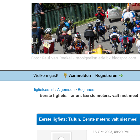
Welkom gast!
Aanmelden
Registreren
ligfietsers.nl
›
Algemeen
›
Beginners
Eerste ligfiets: Taifun. Eerste meters: valt niet mee!
0 stemmen - gemiddelde waardering is 0
1
2
3
4
5
Eerste ligfiets: Taifun. Eerste meters: valt niet mee!
15-Oct-2023, 09:20 PM