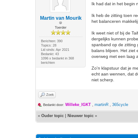
Ik had dat in het begin 
Ik heb de zitting toen 
Martin van Mourik
het balanceren makkelij
Toerder
Ik weet niet of bij de T
dergelijks kunnen probe
Berichten: 390
spanband op de zitting 
Topics: 28
Lid sinds: Apr 2021
balans blijven. Het ziet
Bedankt: 43
overweg met een laag af
1096 x bedankt in 368
berichten
Zo'n klapstuur dat je me
echt aan wennen, dat du
niet scherp.
Zoek
Willeke_IGKT
,
martinR
,
365cycle
Bedankt door:
«
Ouder topic
|
Nieuwer topic
»