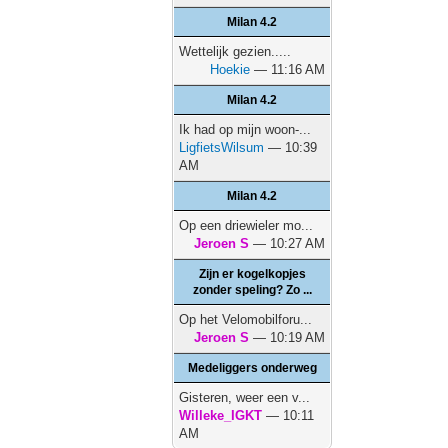
Milan 4.2
Wettelijk gezien.....
Hoekie
— 11:16 AM
Milan 4.2
Ik had op mijn woon-...
LigfietsWilsum
— 10:39
AM
Milan 4.2
Op een driewieler mo...
Jeroen S
— 10:27 AM
Zijn er kogelkopjes
zonder speling? Zo ...
Op het Velomobilforu...
Jeroen S
— 10:19 AM
Medeliggers onderweg
Gisteren, weer een v...
Willeke_IGKT
— 10:11
AM