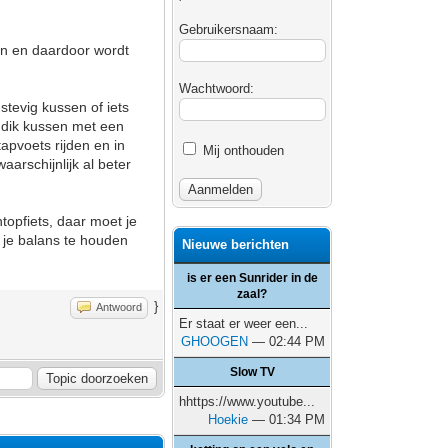
Gebruikersnaam:
gen en daardoor wordt
Wachtwoord:
 stevig kussen of iets
n dik kussen met een
apvoets rijden en in
Mij onthouden
aarschijnlijk al beter
topfiets, daar moet je
m je balans te houden
Nieuwe berichten
is er een Sunrider in de
zaal?
}
Antwoord
Er staat er weer een...
GHOOGEN
— 02:44 PM
Slow TV
hhttps://www.youtube...
Hoekie
— 01:34 PM