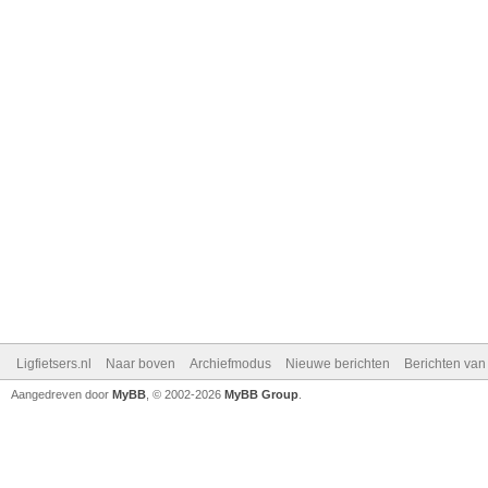
Ligfietsers.nl
Naar boven
Archiefmodus
Nieuwe berichten
Berichten va
Aangedreven door
MyBB
, © 2002-2026
MyBB Group
.