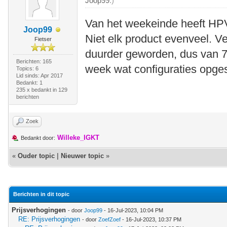
Joop99
.)
Van het weekeinde heeft HPV
Joop99
Niet elk product evenveel. V
Fietser
duurder geworden, dus van 75
Berichten: 165
week wat configuraties opge
Topics: 6
Lid sinds: Apr 2017
Bedankt: 1
235 x bedankt in 129
berichten
Zoek
Willeke_IGKT
Bedankt door:
«
Ouder topic
|
Nieuwer topic
»
Berichten in dit topic
Prijsverhogingen
- door
Joop99
- 16-Jul-2023, 10:04 PM
RE: Prijsverhogingen
- door
ZoefZoef
- 16-Jul-2023, 10:37 PM