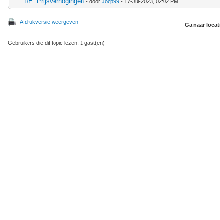
RE: Prijsverhogingen
- door
Joop99
- 17-Jul-2023, 02:02 PM
Afdrukversie weergeven
Ga naar locat
Gebruikers die dit topic lezen: 1 gast(en)