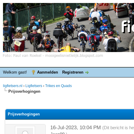
Welkom gast!
Aanmelden
Registreren
ligfietsers.nl
›
Ligfietsers
›
Trikes en Quads
Prijsverhogingen
elde waardering is 0
Prijsverhogingen
16-Jul-2023, 10:04 PM
(Dit bericht is 