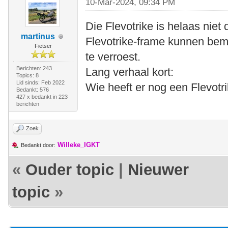
10-Mar-2024, 09:34 PM
Die Flevotrike is helaas niet
martinus
Flevotrike-frame kunnen bem
Fietser
te verroest.
Berichten: 243
Lang verhaal kort:
Topics: 8
Lid sinds: Feb 2022
Wie heeft er nog een Flevotri
Bedankt: 576
427 x bedankt in 223
berichten
Zoek
Willeke_IGKT
Bedankt door:
«
Ouder topic
|
Nieuwer
topic
»