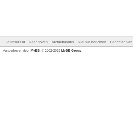
Ligfietsers.nl
Naar boven
Archiefmodus
Nieuwe berichten
Berichten va
Aangedreven door
MyBB
, © 2002-2026
MyBB Group
.