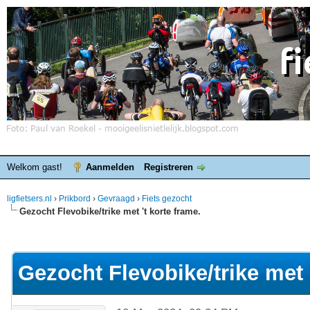
Welkom gast!
Aanmelden
Registreren
ligfietsers.nl
›
Prikbord
›
Gevraagd
›
Fiets gezocht
Gezocht Flevobike/trike met 't korte frame.
elde waardering is 0
Gezocht Flevobike/trike met '