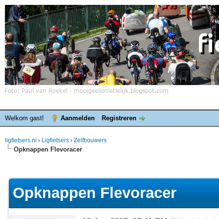
Welkom gast!
Aanmelden
Registreren
ligfietsers.nl
›
Ligfietsers
›
Zelfbouwers
Opknappen Flevoracer
elde waardering is 0
Opknappen Flevoracer