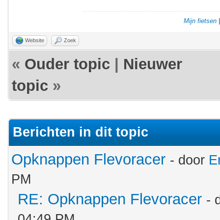
Mijn fietsen
Website
Zoek
«
Ouder topic
|
Nieuwer
topic
»
Berichten in dit topic
Opknappen Flevoracer
- door
E
PM
RE: Opknappen Flevoracer
- 
04:49 PM