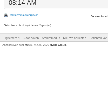
08:14 AM
Afdrukversie weergeven
Ga naar locat
Gebruikers die dit topic lezen: 2 gast(en)
Ligfietsers.nl
Naar boven
Archiefmodus
Nieuwe berichten
Berichten va
Aangedreven door
MyBB
, © 2002-2026
MyBB Group
.