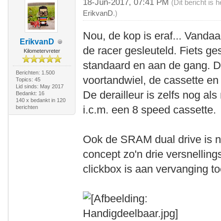
18-Jun-2017, 07:41 PM
(Dit bericht is
ErikvanD
.)
Nou, de kop is eraf... Vandaa
ErikvanD
de racer gesleuteld. Fiets ge
Kilometervreter
standaard en aan de gang. De
Berichten: 1.500
voortandwiel, de cassette en 
Topics: 45
Lid sinds: May 2017
De derailleur is zelfs nog als
Bedankt: 16
140 x bedankt in 120
i.c.m. een 8 speed cassette.
berichten
Ook de SRAM dual drive is n
concept zo'n drie versnelling
clickbox is aan vervanging to