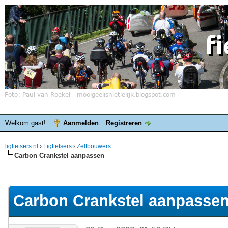
Welkom gast!
Aanmelden
Registreren
ligfietsers.nl
›
Ligfietsers
›
Zelfbouwers
Carbon Crankstel aanpassen
elde waardering is 0
Carbon Crankstel aanpasse