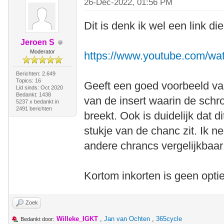
26-Dec-2022, 01:56 PM
Dit is denk ik wel een link die
Jeroen S
Moderator
https://www.youtube.com/w
Berichten: 2.649
Topics: 16
Geeft een goed voorbeeld va
Lid sinds: Oct 2020
Bedankt: 1438
van de insert waarin de schroe
5237 x bedankt in
2491 berichten
breekt. Ook is duidelijk dat d
stukje van de chanc zit. Ik n
andere chrancs vergelijkbaar 
Kortom inkorten is geen optie, 
Zoek
Willeke_IGKT
,
Jan van Ochten
,
365cycle
Bedankt door: