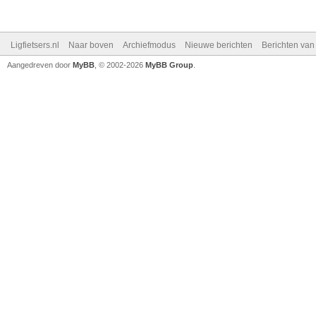
Ligfietsers.nl
Naar boven
Archiefmodus
Nieuwe berichten
Berichten va
Aangedreven door
MyBB
, © 2002-2026
MyBB Group
.