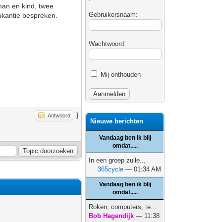
 man en kind, twee
Gebruikersnaam:
akantie bespreken.
Wachtwoord:
Mij onthouden
}
Antwoord
Nieuwe berichten
Vandaag ben ik blij
omdat.....
In een groep zulle...
365cycle
— 01:34 AM
Vandaag ben ik blij
omdat.....
Roken, computers, te...
Bob Hagendijk
— 11:38