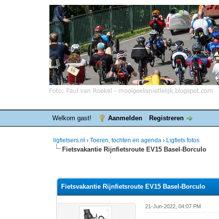
Welkom gast!
Aanmelden
Registreren
ligfietsers.nl
›
Toeren, tochten en agenda
›
Ligfiets fotos
Fietsvakantie Rijnfietsroute EV15 Basel-Borculo
1 stemmen - gemiddelde waardering is 1
1
2
3
4
5
Fietsvakantie Rijnfietsroute EV15 Basel-Borculo
21-Jun-2022, 04:07 PM