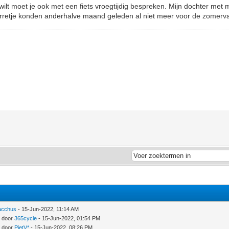
 wilt moet je ook met een fiets vroegtijdig bespreken. Mijn dochter met
karretje konden anderhalve maand geleden al niet meer voor de zomerv
acchus
- 15-Jun-2022, 11:14 AM
- door
365cycle
- 15-Jun-2022, 01:54 PM
- door
PietV*
- 15-Jun-2022, 08:26 PM