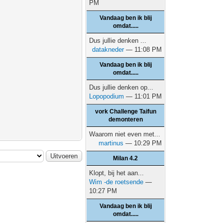
PM
Vandaag ben ik blij
omdat.....
Dus jullie denken ...
datakneder
— 11:08 PM
Vandaag ben ik blij
omdat.....
Dus jullie denken op...
Lopopodium
— 11:01 PM
vork Challenge Taifun
demonteren
Waarom niet even met...
martinus
— 10:29 PM
Milan 4.2
Klopt, bij het aan...
Wim -de roetsende
—
10:27 PM
Vandaag ben ik blij
omdat.....