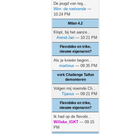
De jeugd van teg...
Wim -de roetsende
—
10:24 PM
Milan 4.2
Klopt, bij het aanze...
Arend-Jan
— 10:21 PM
Flevobike en trike,
nieuwe eigenaren?
Als je knieën beginn...
martinus
— 09:35 PM
vork Challenge Taifun
demonteren
Volgen mij noemde Ch...
Tijanus
— 09:21 PM
Flevobike en trike,
nieuwe eigenaren?
Ik had op de flevobi...
Willeke_IGKT
— 09:15
PM