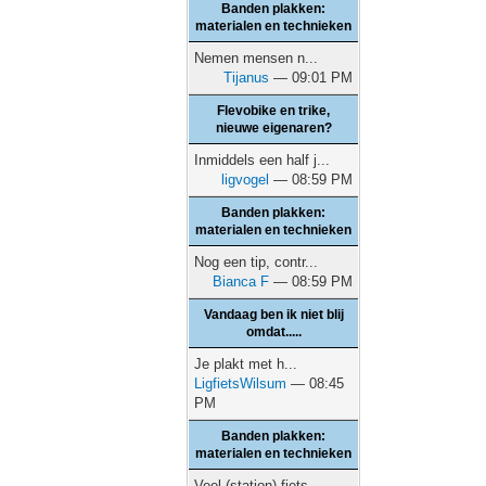
Banden plakken:
materialen en technieken
Nemen mensen n...
Tijanus
— 09:01 PM
Flevobike en trike,
nieuwe eigenaren?
Inmiddels een half j...
ligvogel
— 08:59 PM
Banden plakken:
materialen en technieken
Nog een tip, contr...
Bianca F
— 08:59 PM
Vandaag ben ik niet blij
omdat.....
Je plakt met h...
LigfietsWilsum
— 08:45
PM
Banden plakken:
materialen en technieken
Veel (station) fiets...