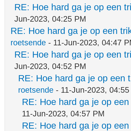
RE: Hoe hard ga je op een tr
Jun-2023, 04:25 PM
RE: Hoe hard ga je op een tri
roetsende
- 11-Jun-2023, 04:47 
RE: Hoe hard ga je op een tr
Jun-2023, 04:52 PM
RE: Hoe hard ga je op een t
roetsende
- 11-Jun-2023, 04:5
RE: Hoe hard ga je op een 
11-Jun-2023, 04:57 PM
RE: Hoe hard ga je op een 