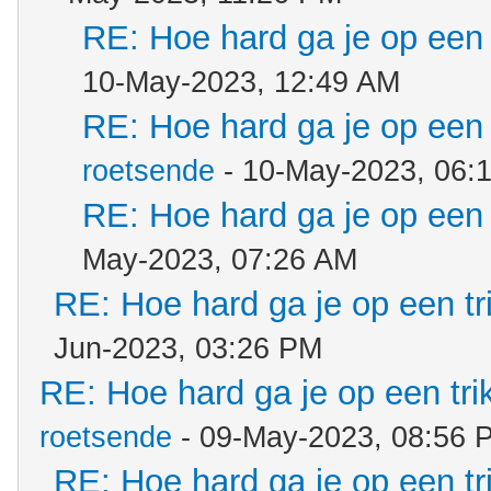
RE: Hoe hard ga je op een 
10-May-2023, 12:49 AM
RE: Hoe hard ga je op een 
roetsende
- 10-May-2023, 06:
RE: Hoe hard ga je op een 
May-2023, 07:26 AM
RE: Hoe hard ga je op een tr
Jun-2023, 03:26 PM
RE: Hoe hard ga je op een tri
roetsende
- 09-May-2023, 08:56 
RE: Hoe hard ga je op een tr