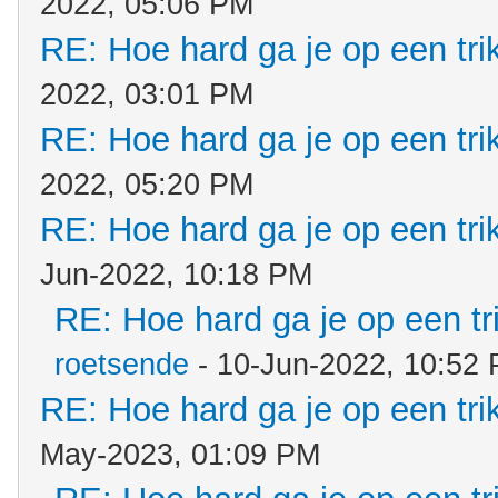
2022, 05:06 PM
RE: Hoe hard ga je op een tri
2022, 03:01 PM
RE: Hoe hard ga je op een tri
2022, 05:20 PM
RE: Hoe hard ga je op een tri
Jun-2022, 10:18 PM
RE: Hoe hard ga je op een tr
roetsende
- 10-Jun-2022, 10:52
RE: Hoe hard ga je op een tri
May-2023, 01:09 PM