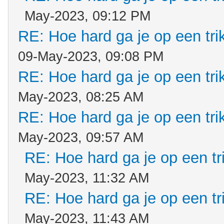
May-2023, 09:12 PM
RE: Hoe hard ga je op een tri
09-May-2023, 09:08 PM
RE: Hoe hard ga je op een tri
May-2023, 08:25 AM
RE: Hoe hard ga je op een tri
May-2023, 09:57 AM
RE: Hoe hard ga je op een tr
May-2023, 11:32 AM
RE: Hoe hard ga je op een tr
May-2023, 11:43 AM