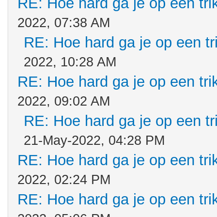
RE: Hoe hard ga je op een tri
2022, 07:38 AM
RE: Hoe hard ga je op een tr
2022, 10:28 AM
RE: Hoe hard ga je op een tri
2022, 09:02 AM
RE: Hoe hard ga je op een tr
21-May-2022, 04:28 PM
RE: Hoe hard ga je op een tri
2022, 02:24 PM
RE: Hoe hard ga je op een tri