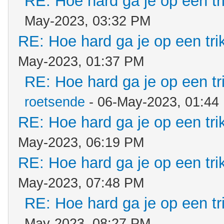
RE: Hoe hard ga je op een tr
May-2023, 03:32 PM
RE: Hoe hard ga je op een tri
May-2023, 01:37 PM
RE: Hoe hard ga je op een tr
roetsende
- 06-May-2023, 01:44
RE: Hoe hard ga je op een tri
May-2023, 06:19 PM
RE: Hoe hard ga je op een tri
May-2023, 07:48 PM
RE: Hoe hard ga je op een tr
May-2023, 08:27 PM