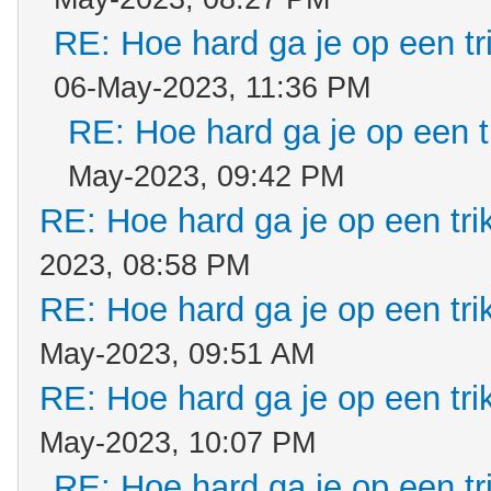
RE: Hoe hard ga je op een tr
06-May-2023, 11:36 PM
RE: Hoe hard ga je op een t
May-2023, 09:42 PM
RE: Hoe hard ga je op een tri
2023, 08:58 PM
RE: Hoe hard ga je op een tri
May-2023, 09:51 AM
RE: Hoe hard ga je op een tri
May-2023, 10:07 PM
RE: Hoe hard ga je op een tr