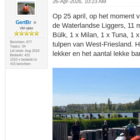
26-Apr-2026, 10:23 AM
Op 25 april, op het moment v
GertBr
de Waterlandse Liggers, 11 m
VM-rijder
Bülk, 1 x Milan, 1 x Tuna, 1 
Berichten: 877
tulpen van West-Friesland. H
Topics: 34
Lid sinds: Aug 2018
lekker en het aantal lekke ba
Bedankt: 422
1010 x bedankt in
415 berichten