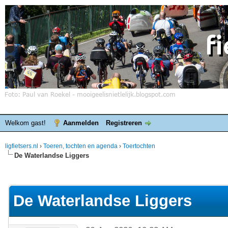
Welkom gast!
Aanmelden
Registreren
ligfietsers.nl
›
Toeren, tochten en agenda
›
Toertochten
De Waterlandse Liggers
elde waardering is 0
De Waterlandse Liggers