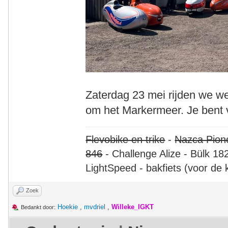
Zaterdag 23 mei rijden we we
om het Markermeer. Je bent 
Flevobike en trike
-
Nazca Pion
846
- Challenge Alize - Bülk 18
LightSpeed - bakfiets (voor de 
Zoek
Hoekie
,
mvdriel
,
Willeke_IGKT
Bedankt door: