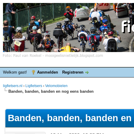
Welkom gast!
Aanmelden
Registreren
ligfietsers.nl
›
Ligfietsers
›
Velomobielen
Banden, banden, banden en nog eens banden
elde waardering is 3
Banden, banden, banden en