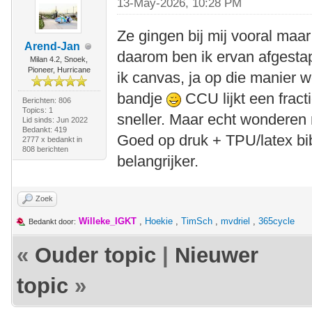
13-May-2026, 10:28 PM
Ze gingen bij mij vooral maa
Arend-Jan
daarom ben ik ervan afgest
Milan 4.2, Snoek,
Pioneer, Hurricane
ik canvas, ja op die manier 
bandje
CCU lijkt een fract
Berichten: 806
Topics: 1
sneller. Maar echt wonderen 
Lid sinds: Jun 2022
Bedankt: 419
Goed op druk + TPU/latex bib
2777 x bedankt in
808 berichten
belangrijker.
Zoek
Willeke_IGKT
,
Hoekie
,
TimSch
,
mvdriel
,
365cycle
Bedankt door:
«
Ouder topic
|
Nieuwer
topic
»