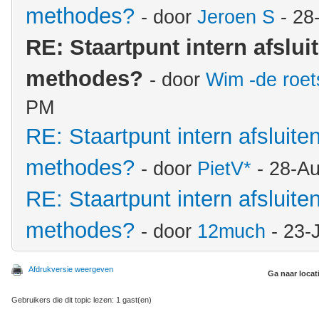
methodes?
- door
Jeroen S
- 28
RE: Staartpunt intern afslui
methodes?
- door
Wim -de roe
PM
RE: Staartpunt intern afsluite
methodes?
- door
PietV*
- 28-A
RE: Staartpunt intern afsluite
methodes?
- door
12much
- 23-
Afdrukversie weergeven
Ga naar locat
Gebruikers die dit topic lezen: 1 gast(en)