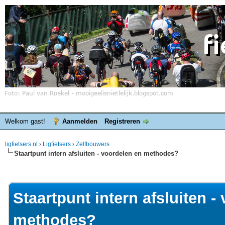
Welkom gast!
Aanmelden
Registreren
ligfietsers.nl
›
Ligfietsers
›
Zelfbouwers
Staartpunt intern afsluiten - voordelen en methodes?
elde waardering is 0
Staartpunt intern afsluiten -
methodes?