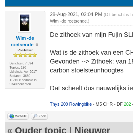
28-Aug-2021, 02:04 PM
(Dit bericht is
Wim -de roetsende
.)
De zithoek van mijn Fujin SLI
Wim -de
roetsende
Roeifietser
Wat is de zithoek van een 
Gevonden --> Zithoek: van 18
Berichten: 7.594
Topics: 190
carbon stoelsteunhoogtes
Lid sinds: Apr 2017
Bedankt: 3660
11216 x bedankt in
5340 berichten
Dat scheelt dus nauwelijks ie
Thys 209 Rowingbike
- M5 CHR - DF
282
Website
Zoek
«
Ouder topic
|
Nieuwer