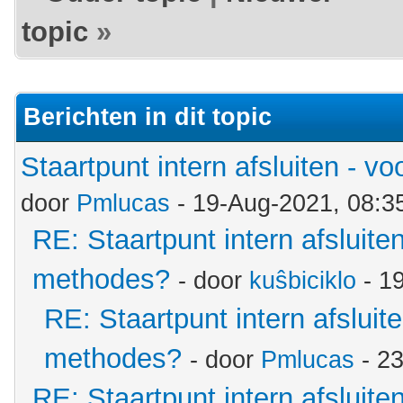
topic
»
Berichten in dit topic
Staartpunt intern afsluiten - 
door
Pmlucas
- 19-Aug-2021, 08:3
RE: Staartpunt intern afsluite
methodes?
- door
kuŝbiciklo
- 1
RE: Staartpunt intern afsluit
methodes?
- door
Pmlucas
- 2
RE: Staartpunt intern afsluite