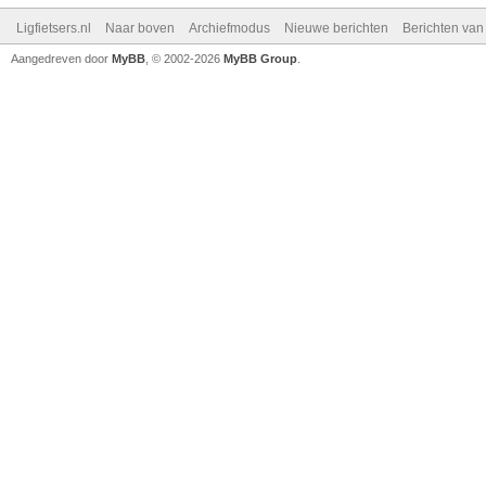
Ligfietsers.nl
Naar boven
Archiefmodus
Nieuwe berichten
Berichten va
Aangedreven door
MyBB
, © 2002-2026
MyBB Group
.